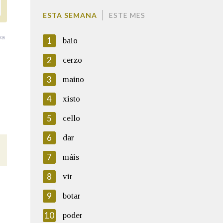
ESTA SEMANA
ESTE MES
va
1
baio
2
cerzo
3
maino
4
xisto
5
cello
6
dar
7
máis
8
vir
9
botar
10
poder