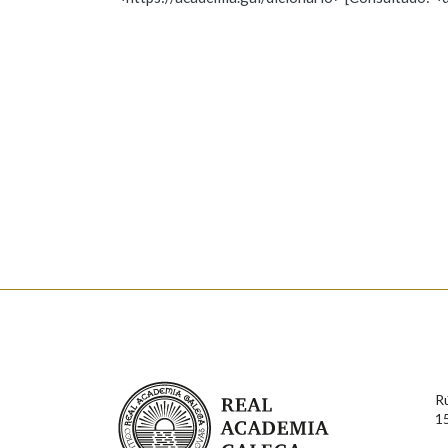
Nome
Apelido
Marcas gramaticais
Enderezo electrónico
Comentario
En cumprimento da normativa vixente en materia de P
aqueles usuarios que faciliten o seu correo electrónico
serán obxecto de tratamento automatizado de carácter 
Real Academia Galega
usuarios poderán exercer o seu dereito de acceso, rect
R
connosco.
1
Lin e acepto as condicións da política de 