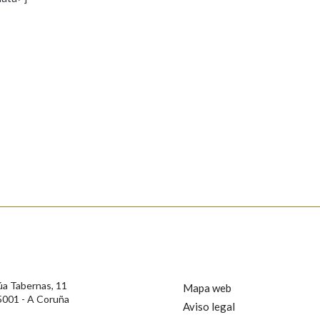
s
Pertence a
AXUDA NA BUSCA
LIMPAR
BUSCA
rotección de Datos de Carácter Persoal, a Real Academia Galega informa a
, así como calquera outra información de carácter persoal, que estes datos
confidencial e incorporados aos seus ficheiros informáticos. Así mesmo, os
ificación, oposición e cancelación dos seus datos poñéndose en contacto
úa Tabernas, 11
Mapa web
5001 - A Coruña
Aviso legal
privacidade