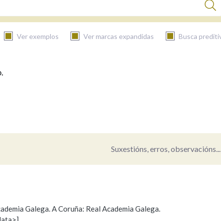
Ver exemplos
Ver marcas expandidas
Busca prediti
.
BUSCAR NO CONTIDO
Nas definicións
Nos exemplos
Suxestións, erros, observacións...
Na fraseoloxía
 Academia Galega. A Coruña: Real Academia Galega.
data>]