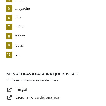
5
Lin e acepto as condicións da política de
mapache
privacidade
6
dar
Introduce o código que aparece na imaxe:
7
máis
8
poder
9
botar
Texto de verificación
10
vir
NON ATOPAS A PALABRA QUE BUSCAS?
Enviar
Proba estoutros recursos de busca
Tergal
Dicionario de dicionarios