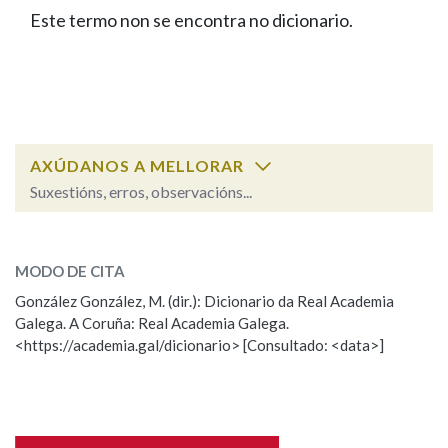
IDENTIDADE CORPORATIVA
Facebook
Twitter
Youtube
Instagram
Bluesky
Este termo non se encontra no dicionario.
BUSCAR NOS LEMAS
FIGURAS HOMENAXEADAS
MARCIAL DEL ADALID
HISTORIA
Comeza por
CASA-MUSEO EMILIA PARDO
BAZÁN
60 ANOS DLG
PRIMAVERA DAS LETRAS
Remata por
PORTAL DAS PALABRAS
AXÚDANOS A MELLORAR
Suxestións, erros, observacións...
Contén
ESCOLLE UNHA OPCIÓN:
MODO DE CITA
Observación
Falta unha voz
González González, M. (dir.): Dicionario da Real Academia
BUSCAR NO CONTIDO
Galega. A Coruña: Real Academia Galega.
Nome
<https://academia.gal/dicionario> [Consultado: <data>]
Nas definicións
Apelidos
Nos exemplos