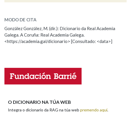
astral
SOBRE A PALABRA:
Na fraseoloxía
MODO DE CITA
ESCOLLE UNHA OPCIÓN:
González González, M. (dir.): Dicionario da Real Academia
Galega. A Coruña: Real Academia Galega.
Observación
Hai un erro na palabra
<https://academia.gal/dicionario> [Consultado: <data>]
OUTRAS OPCIÓNS DE BUSCA
Propoño mellorar a definición
Actualización
Marcas gramaticais
Falta unha voz
Nome
Pertence a
Apelidos
O DICIONARIO NA TÚA WEB
LIMPAR
BUSCA
Integra o dicionario da RAG na túa web
premendo aquí
.
Enderezo electrónico