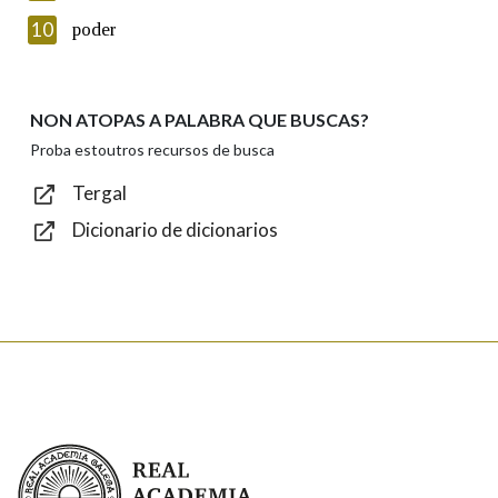
Introduce o código que aparece na imaxe:
10
poder
NON ATOPAS A PALABRA QUE BUSCAS?
Texto de verificación
Proba estoutros recursos de busca
Tergal
Dicionario de dicionarios
Enviar
Real Academia Galega