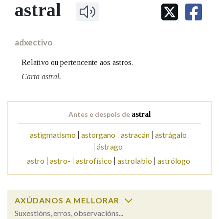
IDENTIDADE CORPORATIVA
astral
Facebook
Twitter
Youtube
Instagram
Bluesky
BUSCAR NOS LEMAS
FIGURAS HOMENAXEADAS
MARCIAL DEL ADALID
HISTORIA
Comeza por
CASA-MUSEO EMILIA PARDO
adxectivo
BAZÁN
60 ANOS DLG
PRIMAVERA DAS LETRAS
Relativo ou pertencente aos astros.
Remata por
PORTAL DAS PALABRAS
Carta astral.
Contén
Antes e despois de
astral
astigmatismo
astorgano
astracán
astrágalo
ástrago
BUSCAR NO CONTIDO
astro
astro-
astrofísico
astrolabio
astrólogo
Nas definicións
AXÚDANOS A MELLORAR
Nos exemplos
Suxestións, erros, observacións...