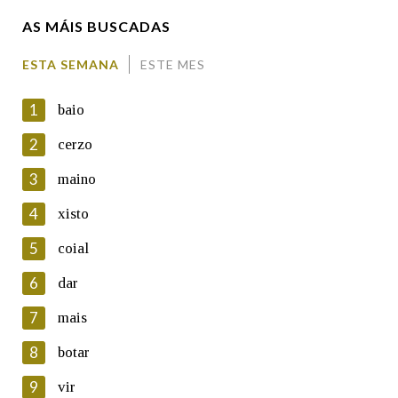
AS MÁIS BUSCADAS
Comentario
ESTA SEMANA
ESTE MES
1
baio
2
cerzo
3
maino
En cumprimento da normativa vixente en materia de
Protección de Datos de Carácter Persoal, a Real Academia
4
xisto
Galega informa a aqueles usuarios que faciliten o seu correo
electrónico, así como calquera outra información de carácter
5
coial
persoal, que estes datos serán obxecto de tratamento
automatizado de carácter confidencial e incorporados aos seus
6
dar
ficheiros informáticos. Así mesmo, os usuarios poderán exercer o
seu dereito de acceso, rectificación, oposición e cancelación dos
7
mais
seus datos poñéndose en contacto connosco.
8
botar
Lin e acepto as condicións da política de
privacidade
9
vir