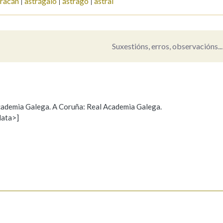
tracán
astrágalo
ástrago
astral
Pertence a
Suxestións, erros, observacións...
AXUDA NA BUSCA
LIMPAR
BUSCA
 Academia Galega. A Coruña: Real Academia Galega.
data>]
Propoño mellorar a definición
Actualización
s