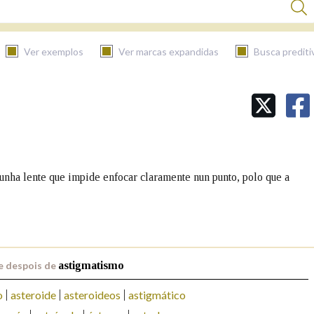
Ver exemplos
Ver marcas expandidas
Busca prediti
BUSCAR NO CONTIDO
Nas definicións
dunha lente que impide enfocar claramente nun punto, polo que a
Nos exemplos
Na fraseoloxía
e despois de
astigmatismo
o
asteroide
asteroideos
astigmático