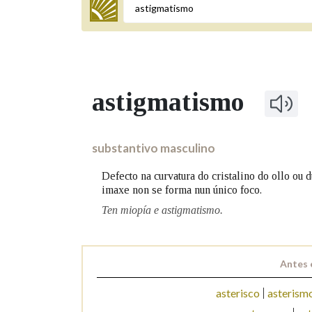
Termo a buscar
astigmatismo
BUSCAR NOS LEMAS
Comeza por
substantivo masculino
Defecto na curvatura do cristalino do ollo ou 
imaxe non se forma nun único foco.
Remata por
Ten miopía e astigmatismo.
Contén
Antes 
asterisco
asterism
OUTRAS OPCIÓNS DE BUSCA