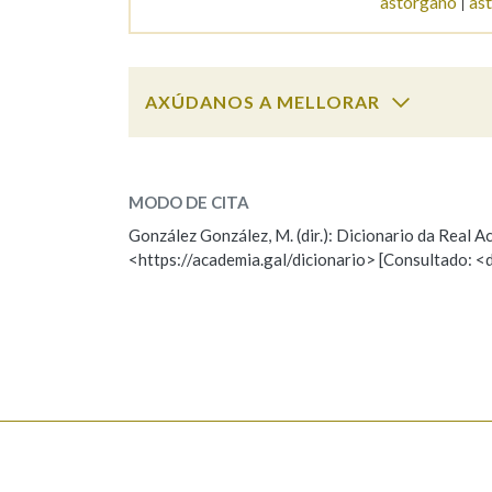
astorgano
as
Marcas gramaticais
AXÚDANOS A MELLORAR
astigmatismo
SOBRE A PALABRA:
MODO DE CITA
ESCOLLE UNHA OPCIÓN:
González González, M. (dir.): Dicionario da Real
<https://academia.gal/dicionario> [Consultado: <
Observación
Hai un erro na palabra
Falta unha voz
Nome
Apelido
Enderezo electrónico