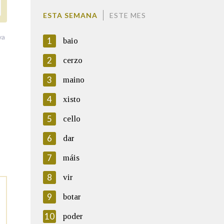
ESTA SEMANA
ESTE MES
va
1
baio
2
cerzo
3
maino
4
xisto
5
cello
6
dar
7
máis
8
vir
9
botar
10
poder