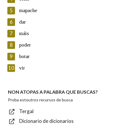
5
Lin e acepto as condicións da política de
mapache
privacidade
6
dar
Introduce o código que aparece na imaxe:
7
máis
8
poder
9
botar
Texto de verificación
10
vir
NON ATOPAS A PALABRA QUE BUSCAS?
Enviar
Proba estoutros recursos de busca
Tergal
Dicionario de dicionarios