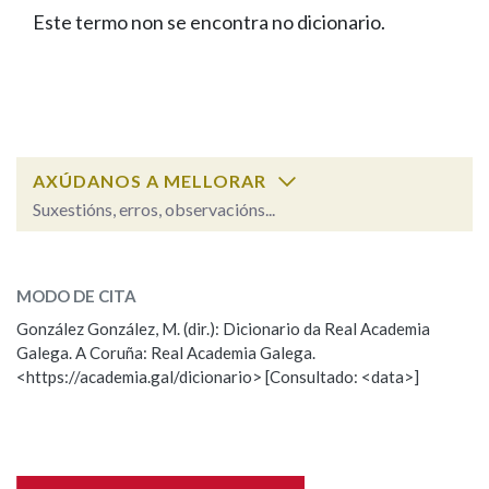
IDENTIDADE CORPORATIVA
Facebook
Twitter
Youtube
Instagram
Bluesky
Este termo non se encontra no dicionario.
BUSCAR NOS LEMAS
FIGURAS HOMENAXEADAS
MARCIAL DEL ADALID
HISTORIA
Comeza por
CASA-MUSEO EMILIA PARDO
BAZÁN
60 ANOS DLG
PRIMAVERA DAS LETRAS
Remata por
PORTAL DAS PALABRAS
AXÚDANOS A MELLORAR
Suxestións, erros, observacións...
Contén
ESCOLLE UNHA OPCIÓN:
MODO DE CITA
Observación
Falta unha voz
González González, M. (dir.): Dicionario da Real Academia
BUSCAR NO CONTIDO
Galega. A Coruña: Real Academia Galega.
Nome
<https://academia.gal/dicionario> [Consultado: <data>]
Nas definicións
Apelidos
Nos exemplos