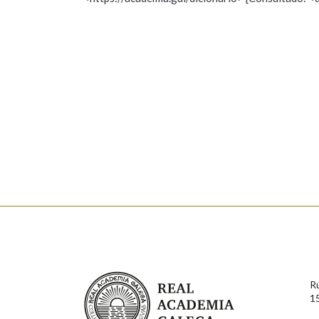
Nome
Apelido
Marcas gramaticais
Enderezo electrónico
Comentario
En cumprimento da normativa vixente en materia de P
aqueles usuarios que faciliten o seu correo electrónico
serán obxecto de tratamento automatizado de carácter 
Real Academia Galega
usuarios poderán exercer o seu dereito de acceso, rect
R
connosco.
1
Lin e acepto as condicións da política de 