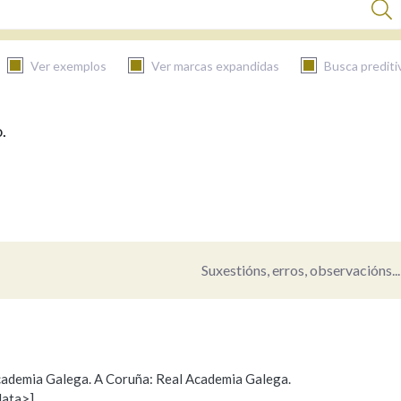
Ver exemplos
Ver marcas expandidas
Busca prediti
.
BUSCAR NO CONTIDO
Nas definicións
Nos exemplos
Suxestións, erros, observacións...
Na fraseoloxía
 Academia Galega. A Coruña: Real Academia Galega.
data>]