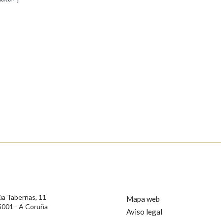
s
Pertence a
AXUDA NA BUSCA
LIMPAR
BUSCA
rotección de Datos de Carácter Persoal, a Real Academia Galega informa a
, así como calquera outra información de carácter persoal, que estes datos
confidencial e incorporados aos seus ficheiros informáticos. Así mesmo, os
ificación, oposición e cancelación dos seus datos poñéndose en contacto
úa Tabernas, 11
Mapa web
5001 - A Coruña
Aviso legal
privacidade