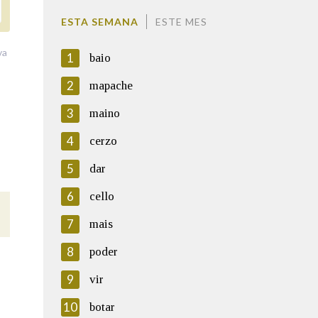
ESTA SEMANA
ESTE MES
va
1
baio
2
mapache
3
maino
4
cerzo
5
dar
6
cello
7
mais
8
poder
9
vir
10
botar