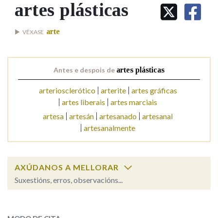
IDENTIDADE CORPORATIVA
artes plásticas
Facebook
Twitter
Youtube
Instagram
Bluesky
BUSCAR NOS LEMAS
FIGURAS HOMENAXEADAS
MARCIAL DEL ADALID
HISTORIA
Comeza por
arte
VÉXASE
CASA-MUSEO EMILIA PARDO
BAZÁN
60 ANOS DLG
PRIMAVERA DAS LETRAS
Remata por
Antes e despois de
artes plásticas
PORTAL DAS PALABRAS
arteriosclerótico
arterite
artes gráficas
artes liberais
artes marciais
Contén
artesa
artesán
artesanado
artesanal
artesanalmente
BUSCAR NO CONTIDO
AXÚDANOS A MELLORAR
Nas definicións
Suxestións, erros, observacións...
artes plásticas
SOBRE A PALABRA:
Nos exemplos