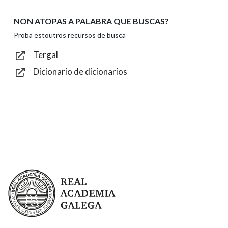
NON ATOPAS A PALABRA QUE BUSCAS?
Texto de verificación
Proba estoutros recursos de busca
Tergal
Dicionario de dicionarios
Enviar
Real Academia Galega