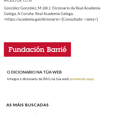
MODO DE CITA
ESCOLLE UNHA OPCIÓN:
González González, M. (dir.): Dicionario da Real Academia
Galega. A Coruña: Real Academia Galega.
Observación
Hai un erro na palabra
Na fraseoloxía
<https://academia.gal/dicionario> [Consultado: <data>]
Propoño mellorar a definición
Actualización
Falta unha voz
OUTRAS OPCIÓNS DE BUSCA
Nome
Marcas gramaticais
Pertence a
Apelidos
O DICIONARIO NA TÚA WEB
Integra o dicionario da RAG na túa web
premendo aquí
.
LIMPAR
BUSCA
Enderezo electrónico
AS MÁIS BUSCADAS
Comentario