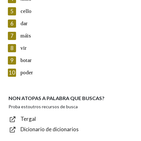
5
Lin e acepto as condicións da política de
cello
privacidade
6
dar
Introduce o código que aparece na imaxe:
7
máis
8
vir
9
botar
Texto de verificación
10
poder
NON ATOPAS A PALABRA QUE BUSCAS?
Enviar
Proba estoutros recursos de busca
Tergal
Dicionario de dicionarios