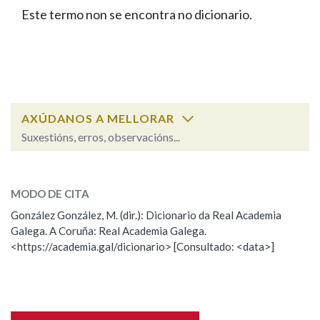
IDENTIDADE CORPORATIVA
Facebook
Twitter
Youtube
Instagram
Bluesky
Este termo non se encontra no dicionario.
BUSCAR NOS LEMAS
FIGURAS HOMENAXEADAS
MARCIAL DEL ADALID
HISTORIA
Comeza por
CASA-MUSEO EMILIA PARDO
BAZÁN
60 ANOS DLG
PRIMAVERA DAS LETRAS
Remata por
PORTAL DAS PALABRAS
AXÚDANOS A MELLORAR
Suxestións, erros, observacións...
Contén
ESCOLLE UNHA OPCIÓN:
MODO DE CITA
Observación
Falta unha voz
González González, M. (dir.): Dicionario da Real Academia
BUSCAR NO CONTIDO
Galega. A Coruña: Real Academia Galega.
Nome
<https://academia.gal/dicionario> [Consultado: <data>]
Nas definicións
Apelidos
Nos exemplos