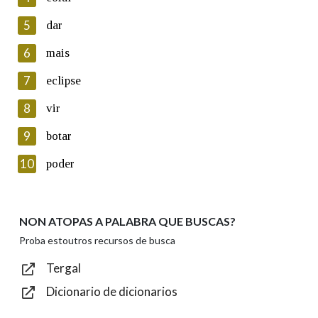
5
Lin e acepto as condicións da política de
dar
privacidade
6
mais
Introduce o código que aparece na imaxe:
7
eclipse
8
vir
9
botar
Texto de verificación
10
poder
NON ATOPAS A PALABRA QUE BUSCAS?
Enviar
Proba estoutros recursos de busca
Tergal
Dicionario de dicionarios