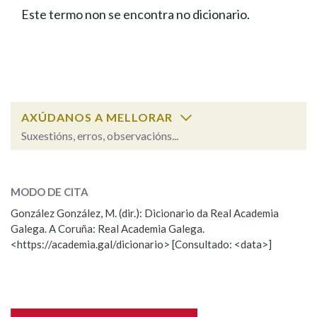
IDENTIDADE CORPORATIVA
Facebook
Twitter
Youtube
Instagram
Bluesky
Este termo non se encontra no dicionario.
BUSCAR NOS LEMAS
FIGURAS HOMENAXEADAS
MARCIAL DEL ADALID
HISTORIA
Comeza por
CASA-MUSEO EMILIA PARDO
BAZÁN
60 ANOS DLG
PRIMAVERA DAS LETRAS
Remata por
PORTAL DAS PALABRAS
AXÚDANOS A MELLORAR
Suxestións, erros, observacións...
Contén
ESCOLLE UNHA OPCIÓN:
MODO DE CITA
Observación
Falta unha voz
González González, M. (dir.): Dicionario da Real Academia
BUSCAR NO CONTIDO
Galega. A Coruña: Real Academia Galega.
Nome
<https://academia.gal/dicionario> [Consultado: <data>]
Nas definicións
Apelidos
Nos exemplos