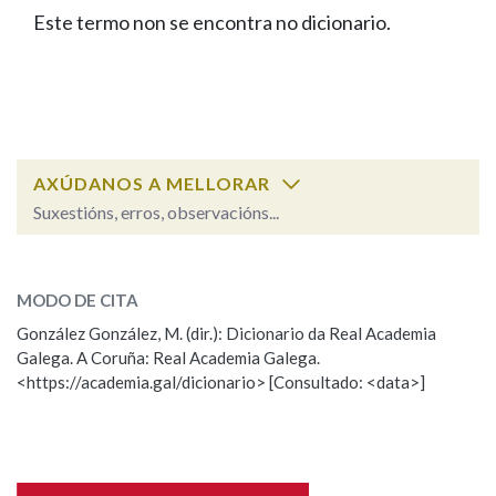
IDENTIDADE CORPORATIVA
Facebook
Twitter
Youtube
Instagram
Bluesky
Este termo non se encontra no dicionario.
BUSCAR NOS LEMAS
FIGURAS HOMENAXEADAS
MARCIAL DEL ADALID
HISTORIA
Comeza por
CASA-MUSEO EMILIA PARDO
BAZÁN
60 ANOS DLG
PRIMAVERA DAS LETRAS
Remata por
PORTAL DAS PALABRAS
AXÚDANOS A MELLORAR
Suxestións, erros, observacións...
Contén
ESCOLLE UNHA OPCIÓN:
MODO DE CITA
Observación
Falta unha voz
González González, M. (dir.): Dicionario da Real Academia
BUSCAR NO CONTIDO
Galega. A Coruña: Real Academia Galega.
Nome
<https://academia.gal/dicionario> [Consultado: <data>]
Nas definicións
Apelidos
Nos exemplos