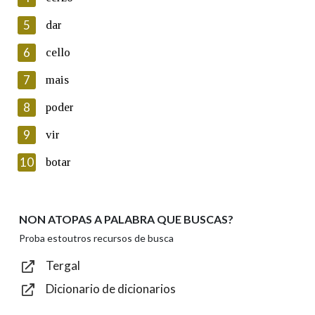
5
Lin e acepto as condicións da política de
dar
privacidade
6
cello
Introduce o código que aparece na imaxe:
7
mais
8
poder
9
vir
Texto de verificación
10
botar
NON ATOPAS A PALABRA QUE BUSCAS?
Enviar
Proba estoutros recursos de busca
Tergal
Dicionario de dicionarios