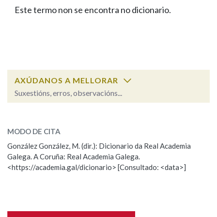
IDENTIDADE CORPORATIVA
Facebook
Twitter
Youtube
Instagram
Bluesky
Este termo non se encontra no dicionario.
BUSCAR NOS LEMAS
FIGURAS HOMENAXEADAS
MARCIAL DEL ADALID
HISTORIA
Comeza por
CASA-MUSEO EMILIA PARDO
BAZÁN
60 ANOS DLG
PRIMAVERA DAS LETRAS
Remata por
PORTAL DAS PALABRAS
AXÚDANOS A MELLORAR
Suxestións, erros, observacións...
Contén
ESCOLLE UNHA OPCIÓN:
MODO DE CITA
Observación
Falta unha voz
González González, M. (dir.): Dicionario da Real Academia
BUSCAR NO CONTIDO
Galega. A Coruña: Real Academia Galega.
Nome
<https://academia.gal/dicionario> [Consultado: <data>]
Nas definicións
Apelidos
Nos exemplos