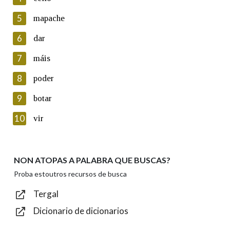
5
Lin e acepto as condicións da política de
mapache
privacidade
6
dar
Introduce o código que aparece na imaxe:
7
máis
8
poder
9
botar
Texto de verificación
10
vir
NON ATOPAS A PALABRA QUE BUSCAS?
Enviar
Proba estoutros recursos de busca
Tergal
Dicionario de dicionarios