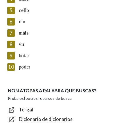
5
Lin e acepto as condicións da política de
cello
privacidade
6
dar
Introduce o código que aparece na imaxe:
7
máis
8
vir
9
botar
Texto de verificación
10
poder
NON ATOPAS A PALABRA QUE BUSCAS?
Enviar
Proba estoutros recursos de busca
Tergal
Dicionario de dicionarios