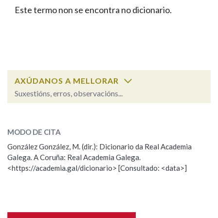
IDENTIDADE CORPORATIVA
Facebook
Twitter
Youtube
Instagram
Bluesky
Este termo non se encontra no dicionario.
BUSCAR NOS LEMAS
FIGURAS HOMENAXEADAS
MARCIAL DEL ADALID
HISTORIA
Comeza por
CASA-MUSEO EMILIA PARDO
BAZÁN
60 ANOS DLG
PRIMAVERA DAS LETRAS
Remata por
PORTAL DAS PALABRAS
AXÚDANOS A MELLORAR
Suxestións, erros, observacións...
Contén
ESCOLLE UNHA OPCIÓN:
MODO DE CITA
Observación
Falta unha voz
González González, M. (dir.): Dicionario da Real Academia
BUSCAR NO CONTIDO
Galega. A Coruña: Real Academia Galega.
Nome
<https://academia.gal/dicionario> [Consultado: <data>]
Nas definicións
Apelidos
Nos exemplos