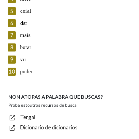
5
Lin e acepto as condicións da política de
coial
privacidade
6
dar
Introduce o código que aparece na imaxe:
7
mais
8
botar
9
vir
Texto de verificación
10
poder
NON ATOPAS A PALABRA QUE BUSCAS?
Enviar
Proba estoutros recursos de busca
Tergal
Dicionario de dicionarios