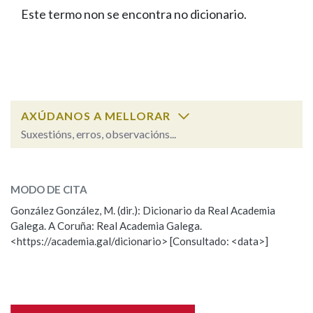
IDENTIDADE CORPORATIVA
Facebook
Twitter
Youtube
Instagram
Bluesky
Este termo non se encontra no dicionario.
BUSCAR NOS LEMAS
FIGURAS HOMENAXEADAS
MARCIAL DEL ADALID
HISTORIA
Comeza por
CASA-MUSEO EMILIA PARDO
BAZÁN
60 ANOS DLG
PRIMAVERA DAS LETRAS
Remata por
PORTAL DAS PALABRAS
AXÚDANOS A MELLORAR
Suxestións, erros, observacións...
Contén
ESCOLLE UNHA OPCIÓN:
MODO DE CITA
Observación
Falta unha voz
González González, M. (dir.): Dicionario da Real Academia
BUSCAR NO CONTIDO
Galega. A Coruña: Real Academia Galega.
Nome
<https://academia.gal/dicionario> [Consultado: <data>]
Nas definicións
Apelidos
Nos exemplos