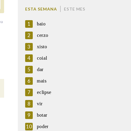
ESTA SEMANA
ESTE MES
va
1
baio
2
cerzo
3
xisto
4
coial
5
dar
6
mais
7
eclipse
8
vir
9
botar
10
poder