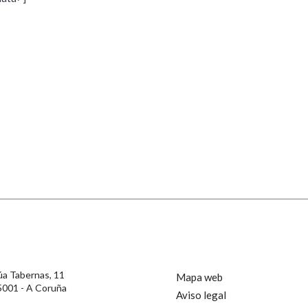
s
Pertence a
AXUDA NA BUSCA
LIMPAR
BUSCA
rotección de Datos de Carácter Persoal, a Real Academia Galega informa a
, así como calquera outra información de carácter persoal, que estes datos
confidencial e incorporados aos seus ficheiros informáticos. Así mesmo, os
ificación, oposición e cancelación dos seus datos poñéndose en contacto
úa Tabernas, 11
Mapa web
5001 - A Coruña
Aviso legal
privacidade