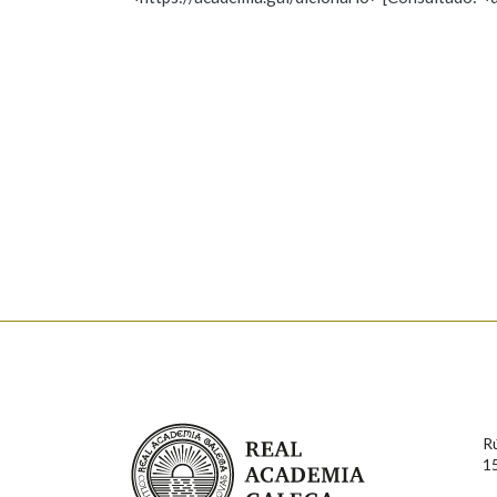
Nome
Apelido
Marcas gramaticais
Enderezo electrónico
Comentario
En cumprimento da normativa vixente en materia de P
aqueles usuarios que faciliten o seu correo electrónico
serán obxecto de tratamento automatizado de carácter 
Real Academia Galega
usuarios poderán exercer o seu dereito de acceso, rect
R
connosco.
1
Lin e acepto as condicións da política de 