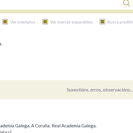
Ver exemplos
Ver marcas expandidas
Busca prediti
.
BUSCAR NO CONTIDO
Nas definicións
Nos exemplos
Suxestións, erros, observacións...
Na fraseoloxía
 Academia Galega. A Coruña: Real Academia Galega.
data>]