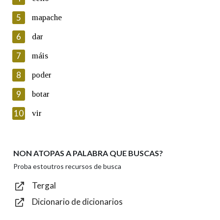
5
Lin e acepto as condicións da política de
mapache
privacidade
6
dar
Introduce o código que aparece na imaxe:
7
máis
8
poder
9
botar
Texto de verificación
10
vir
NON ATOPAS A PALABRA QUE BUSCAS?
Enviar
Proba estoutros recursos de busca
Tergal
Dicionario de dicionarios