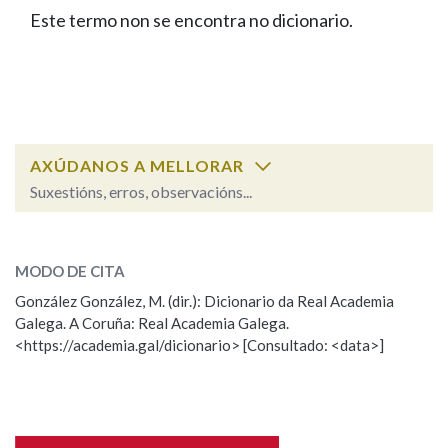
IDENTIDADE CORPORATIVA
Facebook
Twitter
Youtube
Instagram
Bluesky
Este termo non se encontra no dicionario.
BUSCAR NOS LEMAS
FIGURAS HOMENAXEADAS
MARCIAL DEL ADALID
HISTORIA
Comeza por
CASA-MUSEO EMILIA PARDO
BAZÁN
60 ANOS DLG
PRIMAVERA DAS LETRAS
Remata por
PORTAL DAS PALABRAS
AXÚDANOS A MELLORAR
Suxestións, erros, observacións...
Contén
ESCOLLE UNHA OPCIÓN:
MODO DE CITA
Observación
Falta unha voz
González González, M. (dir.): Dicionario da Real Academia
BUSCAR NO CONTIDO
Galega. A Coruña: Real Academia Galega.
Nome
<https://academia.gal/dicionario> [Consultado: <data>]
Nas definicións
Apelidos
Nos exemplos