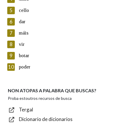
5
Lin e acepto as condicións da política de
cello
privacidade
6
dar
Introduce o código que aparece na imaxe:
7
máis
8
vir
9
botar
Texto de verificación
10
poder
NON ATOPAS A PALABRA QUE BUSCAS?
Enviar
Proba estoutros recursos de busca
Tergal
Dicionario de dicionarios