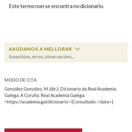
IDENTIDADE CORPORATIVA
Facebook
Twitter
Youtube
Instagram
Bluesky
Este termo non se encontra no dicionario.
BUSCAR NOS LEMAS
FIGURAS HOMENAXEADAS
MARCIAL DEL ADALID
HISTORIA
Comeza por
CASA-MUSEO EMILIA PARDO
BAZÁN
60 ANOS DLG
PRIMAVERA DAS LETRAS
Remata por
PORTAL DAS PALABRAS
AXÚDANOS A MELLORAR
Suxestións, erros, observacións...
Contén
ESCOLLE UNHA OPCIÓN:
MODO DE CITA
Observación
Falta unha voz
González González, M. (dir.): Dicionario da Real Academia
BUSCAR NO CONTIDO
Galega. A Coruña: Real Academia Galega.
Nome
<https://academia.gal/dicionario> [Consultado: <data>]
Nas definicións
Apelidos
Nos exemplos