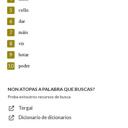
5
Lin e acepto as condicións da política de
cello
privacidade
6
dar
Introduce o código que aparece na imaxe:
7
máis
8
vir
9
botar
Texto de verificación
10
poder
NON ATOPAS A PALABRA QUE BUSCAS?
Enviar
Proba estoutros recursos de busca
Tergal
Dicionario de dicionarios