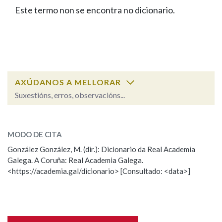
IDENTIDADE CORPORATIVA
Facebook
Twitter
Youtube
Instagram
Bluesky
Este termo non se encontra no dicionario.
BUSCAR NOS LEMAS
FIGURAS HOMENAXEADAS
MARCIAL DEL ADALID
HISTORIA
Comeza por
CASA-MUSEO EMILIA PARDO
BAZÁN
60 ANOS DLG
PRIMAVERA DAS LETRAS
Remata por
PORTAL DAS PALABRAS
AXÚDANOS A MELLORAR
Suxestións, erros, observacións...
Contén
ESCOLLE UNHA OPCIÓN:
MODO DE CITA
Observación
Falta unha voz
González González, M. (dir.): Dicionario da Real Academia
BUSCAR NO CONTIDO
Galega. A Coruña: Real Academia Galega.
Nome
<https://academia.gal/dicionario> [Consultado: <data>]
Nas definicións
Apelidos
Nos exemplos