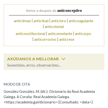
Antes e despois de
anticonceptivo
Na fraseoloxía
anticlímax
anticlinal
anticloro
anticoagulante
anticolonial
anticonstitucional
anticonxelante
anticorpo
OUTRAS OPCIÓNS DE BUSCA
anticorrosivo
anticrese
Marcas gramaticais
AXÚDANOS A MELLORAR
Pertence a
Suxestións, erros, observacións...
anticonceptivo
SOBRE A PALABRA:
LIMPAR
BUSCA
MODO DE CITA
ESCOLLE UNHA OPCIÓN:
González González, M. (dir.): Dicionario da Real Academia
Galega. A Coruña: Real Academia Galega.
Observación
Hai un erro na palabra
<https://academia.gal/dicionario> [Consultado: <data>]
Propoño mellorar a definición
Actualización