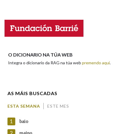
Falta unha voz
Nome
Apelidos
O DICIONARIO NA TÚA WEB
Integra o dicionario da RAG na túa web
premendo aquí
.
Enderezo electrónico
AS MÁIS BUSCADAS
Comentario
ESTA SEMANA
ESTE MES
1
baio
2
maino