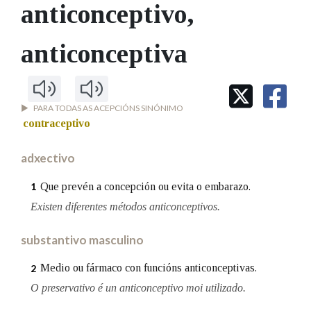
IDENTIDADE CORPORATIVA
anticonceptivo
,
Facebook
Twitter
Youtube
Instagram
Bluesky
BUSCAR NOS LEMAS
FIGURAS HOMENAXEADAS
MARCIAL DEL ADALID
HISTORIA
Comeza por
anticonceptiva
CASA-MUSEO EMILIA PARDO
BAZÁN
60 ANOS DLG
PRIMAVERA DAS LETRAS
Remata por
PORTAL DAS PALABRAS
PARA TODAS AS ACEPCIÓNS SINÓNIMO
contraceptivo
Contén
adxectivo
Que prevén a concepción ou evita o embarazo.
1
Existen diferentes métodos anticonceptivos.
BUSCAR NO CONTIDO
substantivo masculino
Nas definicións
Medio ou fármaco con funcións anticonceptivas.
2
O preservativo é un anticonceptivo moi utilizado.
Nos exemplos