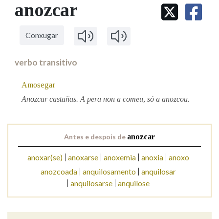
IDENTIDADE CORPORATIVA
anozcar
Facebook
Twitter
Youtube
Instagram
Bluesky
BUSCAR NOS LEMAS
FIGURAS HOMENAXEADAS
MARCIAL DEL ADALID
HISTORIA
Comeza por
CASA-MUSEO EMILIA PARDO
Conxugar
BAZÁN
60 ANOS DLG
PRIMAVERA DAS LETRAS
verbo transitivo
Remata por
PORTAL DAS PALABRAS
Amosegar
Anozcar castañas. A pera non a comeu, só a anozcou.
Contén
Antes e despois de
anozcar
BUSCAR NO CONTIDO
anoxar(se)
anoxarse
anoxemia
anoxia
anoxo
anozcoada
anquilosamento
anquilosar
Nas definicións
anquilosarse
anquilose
Nos exemplos