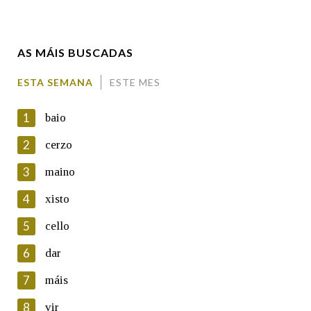
Enderezo electrónico
AS MÁIS BUSCADAS
Comentario
ESTA SEMANA
ESTE MES
1
baio
2
cerzo
3
maino
En cumprimento da normativa vixente en materia de
Protección de Datos de Carácter Persoal, a Real Academia
4
xisto
Galega informa a aqueles usuarios que faciliten o seu correo
electrónico, así como calquera outra información de carácter
5
cello
persoal, que estes datos serán obxecto de tratamento
automatizado de carácter confidencial e incorporados aos seus
6
dar
ficheiros informáticos. Así mesmo, os usuarios poderán exercer o
seu dereito de acceso, rectificación, oposición e cancelación dos
7
máis
seus datos poñéndose en contacto connosco.
8
vir
Lin e acepto as condicións da política de