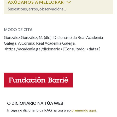
AXÚDANOS A MELLORAR
Suxestións, erros, observacións...
Na fraseoloxía
anozcar
SOBRE A PALABRA:
MODO DE CITA
ESCOLLE UNHA OPCIÓN:
González González, M. (dir.): Dicionario da Real Academia
OUTRAS OPCIÓNS DE BUSCA
Galega. A Coruña: Real Academia Galega.
Observación
Hai un erro na palabra
<https://academia.gal/dicionario> [Consultado: <data>]
Marcas gramaticais
Propoño mellorar a definición
Actualización
Falta unha voz
Pertence a
Nome
LIMPAR
BUSCA
Apelidos
O DICIONARIO NA TÚA WEB
Integra o dicionario da RAG na túa web
premendo aquí
.