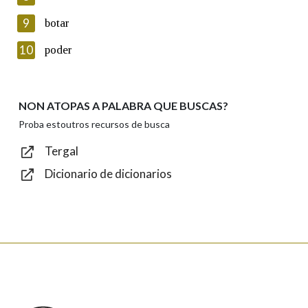
privacidade
9
botar
Introduce o código que aparece na imaxe:
10
poder
NON ATOPAS A PALABRA QUE BUSCAS?
Texto de verificación
Proba estoutros recursos de busca
Tergal
Dicionario de dicionarios
Enviar