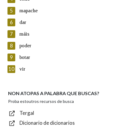
5
Lin e acepto as condicións da política de
mapache
privacidade
6
dar
Introduce o código que aparece na imaxe:
7
máis
8
poder
9
botar
Texto de verificación
10
vir
NON ATOPAS A PALABRA QUE BUSCAS?
Enviar
Proba estoutros recursos de busca
Tergal
Dicionario de dicionarios