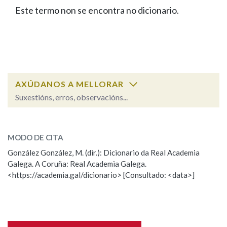
IDENTIDADE CORPORATIVA
Facebook
Twitter
Youtube
Instagram
Bluesky
Este termo non se encontra no dicionario.
BUSCAR NOS LEMAS
FIGURAS HOMENAXEADAS
MARCIAL DEL ADALID
HISTORIA
Comeza por
CASA-MUSEO EMILIA PARDO
BAZÁN
60 ANOS DLG
PRIMAVERA DAS LETRAS
Remata por
PORTAL DAS PALABRAS
AXÚDANOS A MELLORAR
Suxestións, erros, observacións...
Contén
ESCOLLE UNHA OPCIÓN:
MODO DE CITA
Observación
Falta unha voz
González González, M. (dir.): Dicionario da Real Academia
BUSCAR NO CONTIDO
Galega. A Coruña: Real Academia Galega.
Nome
<https://academia.gal/dicionario> [Consultado: <data>]
Nas definicións
Apelidos
Nos exemplos