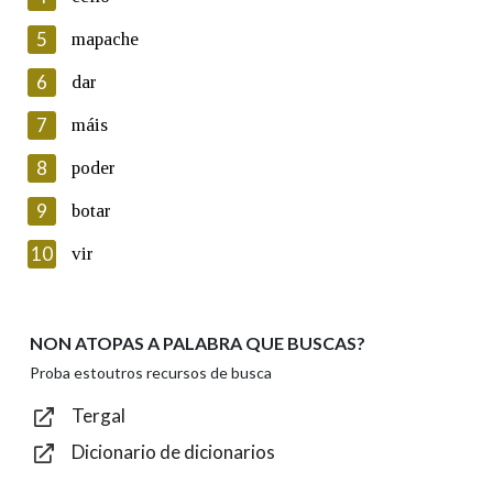
5
Lin e acepto as condicións da política de
mapache
privacidade
6
dar
Introduce o código que aparece na imaxe:
7
máis
8
poder
9
botar
Texto de verificación
10
vir
NON ATOPAS A PALABRA QUE BUSCAS?
Enviar
Proba estoutros recursos de busca
Tergal
Dicionario de dicionarios