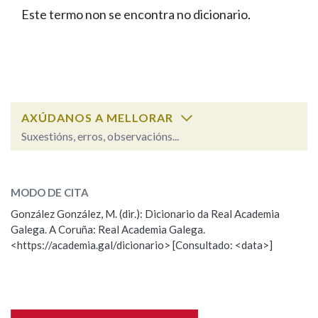
IDENTIDADE CORPORATIVA
Facebook
Twitter
Youtube
Instagram
Bluesky
Este termo non se encontra no dicionario.
BUSCAR NOS LEMAS
FIGURAS HOMENAXEADAS
MARCIAL DEL ADALID
HISTORIA
Comeza por
CASA-MUSEO EMILIA PARDO
BAZÁN
60 ANOS DLG
PRIMAVERA DAS LETRAS
Remata por
PORTAL DAS PALABRAS
AXÚDANOS A MELLORAR
Suxestións, erros, observacións...
Contén
ESCOLLE UNHA OPCIÓN:
MODO DE CITA
Observación
Falta unha voz
González González, M. (dir.): Dicionario da Real Academia
BUSCAR NO CONTIDO
Galega. A Coruña: Real Academia Galega.
Nome
<https://academia.gal/dicionario> [Consultado: <data>]
Nas definicións
Apelidos
Nos exemplos