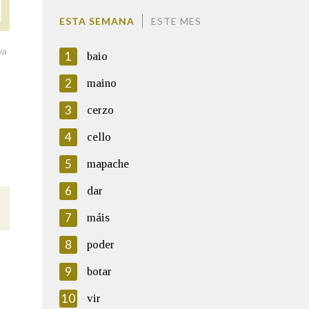
ESTA SEMANA
ESTE MES
va
1
baio
2
maino
3
cerzo
4
cello
5
mapache
6
dar
7
máis
8
poder
9
botar
10
vir