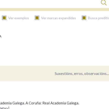
Ver exemplos
Ver marcas expandidas
Busca prediti
.
BUSCAR NO CONTIDO
Nas definicións
Nos exemplos
Suxestións, erros, observacións...
Na fraseoloxía
 Academia Galega. A Coruña: Real Academia Galega.
data>]