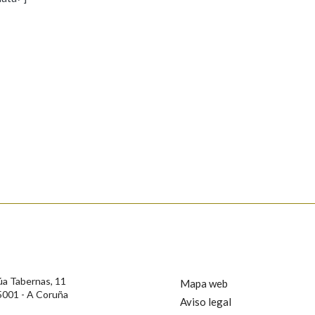
s
Pertence a
AXUDA NA BUSCA
LIMPAR
BUSCA
rotección de Datos de Carácter Persoal, a Real Academia Galega informa a
, así como calquera outra información de carácter persoal, que estes datos
confidencial e incorporados aos seus ficheiros informáticos. Así mesmo, os
ificación, oposición e cancelación dos seus datos poñéndose en contacto
úa Tabernas, 11
Mapa web
5001 - A Coruña
Aviso legal
privacidade