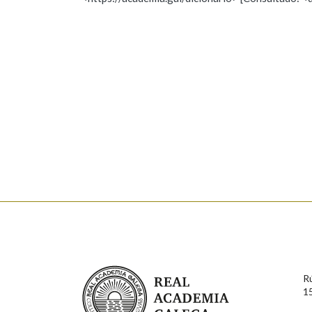
Nome
Apelido
Marcas gramaticais
Enderezo electrónico
Comentario
En cumprimento da normativa vixente en materia de P
aqueles usuarios que faciliten o seu correo electrónico
serán obxecto de tratamento automatizado de carácter 
Real Academia Galega
usuarios poderán exercer o seu dereito de acceso, rect
R
connosco.
1
Lin e acepto as condicións da política de 