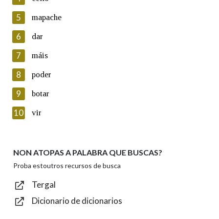
5
Lin e acepto as condicións da política de
mapache
privacidade
6
dar
Introduce o código que aparece na imaxe:
7
máis
8
poder
9
botar
Texto de verificación
10
vir
NON ATOPAS A PALABRA QUE BUSCAS?
Enviar
Proba estoutros recursos de busca
Tergal
Dicionario de dicionarios