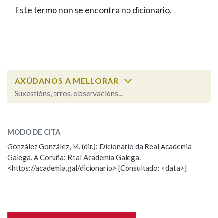
IDENTIDADE CORPORATIVA
Facebook
Twitter
Youtube
Instagram
Bluesky
Este termo non se encontra no dicionario.
BUSCAR NOS LEMAS
FIGURAS HOMENAXEADAS
MARCIAL DEL ADALID
HISTORIA
Comeza por
CASA-MUSEO EMILIA PARDO
BAZÁN
60 ANOS DLG
PRIMAVERA DAS LETRAS
Remata por
PORTAL DAS PALABRAS
AXÚDANOS A MELLORAR
Suxestións, erros, observacións...
Contén
ESCOLLE UNHA OPCIÓN:
MODO DE CITA
Observación
Falta unha voz
González González, M. (dir.): Dicionario da Real Academia
BUSCAR NO CONTIDO
Galega. A Coruña: Real Academia Galega.
Nome
<https://academia.gal/dicionario> [Consultado: <data>]
Nas definicións
Apelidos
Nos exemplos