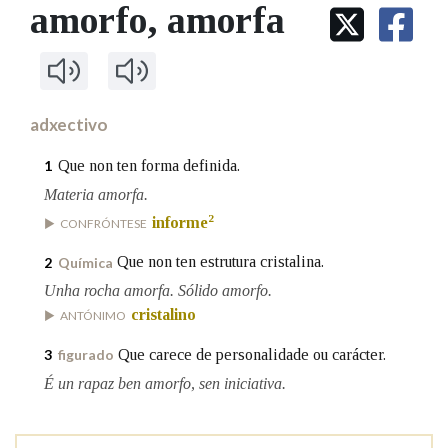
IDENTIDADE CORPORATIVA
amorfo
, amorfa
Facebook
Twitter
Youtube
Instagram
Bluesky
BUSCAR NOS LEMAS
FIGURAS HOMENAXEADAS
MARCIAL DEL ADALID
HISTORIA
Comeza por
CASA-MUSEO EMILIA PARDO
BAZÁN
60 ANOS DLG
PRIMAVERA DAS LETRAS
adxectivo
Remata por
PORTAL DAS PALABRAS
Que non ten forma definida.
1
Materia amorfa.
Contén
2
informe
CONFRÓNTESE
Que non ten estrutura cristalina.
2
Química
Unha rocha amorfa. Sólido amorfo.
BUSCAR NO CONTIDO
cristalino
ANTÓNIMO
Nas definicións
Que carece de personalidade ou carácter.
3
figurado
É un rapaz ben amorfo, sen iniciativa.
Nos exemplos