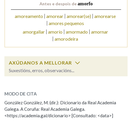
Antes e despois de
amorfo
amoreamento
amorear
amorear(se)
amorearse
Na fraseoloxía
amores pequenos
amorgallar
amorío
amormado
amornar
amorodeira
OUTRAS OPCIÓNS DE BUSCA
Marcas gramaticais
AXÚDANOS A MELLORAR
Suxestións, erros, observacións...
Pertence a
amorfo
SOBRE A PALABRA:
MODO DE CITA
ESCOLLE UNHA OPCIÓN:
González González, M. (dir.): Dicionario da Real Academia
LIMPAR
BUSCA
Galega. A Coruña: Real Academia Galega.
Observación
Hai un erro na palabra
<https://academia.gal/dicionario> [Consultado: <data>]
Propoño mellorar a definición
Actualización
Falta unha voz