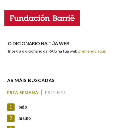
Nome
Apelidos
O DICIONARIO NA TÚA WEB
Integra o dicionario da RAG na túa web
premendo aquí
.
Enderezo electrónico
AS MÁIS BUSCADAS
Comentario
ESTA SEMANA
ESTE MES
1
baio
2
maino