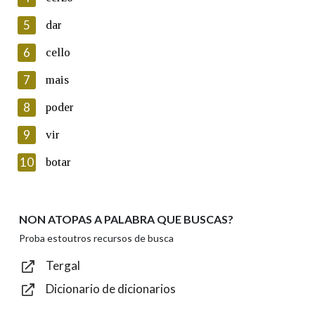
5
Lin e acepto as condicións da política de
dar
privacidade
6
cello
Introduce o código que aparece na imaxe:
7
mais
8
poder
9
vir
Texto de verificación
10
botar
NON ATOPAS A PALABRA QUE BUSCAS?
Enviar
Proba estoutros recursos de busca
Tergal
Dicionario de dicionarios