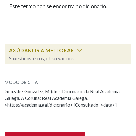
IDENTIDADE CORPORATIVA
Facebook
Twitter
Youtube
Instagram
Bluesky
Este termo non se encontra no dicionario.
BUSCAR NOS LEMAS
FIGURAS HOMENAXEADAS
MARCIAL DEL ADALID
HISTORIA
Comeza por
CASA-MUSEO EMILIA PARDO
BAZÁN
60 ANOS DLG
PRIMAVERA DAS LETRAS
Remata por
PORTAL DAS PALABRAS
AXÚDANOS A MELLORAR
Suxestións, erros, observacións...
Contén
ESCOLLE UNHA OPCIÓN:
MODO DE CITA
Observación
Falta unha voz
González González, M. (dir.): Dicionario da Real Academia
BUSCAR NO CONTIDO
Galega. A Coruña: Real Academia Galega.
Nome
<https://academia.gal/dicionario> [Consultado: <data>]
Nas definicións
Apelidos
Nos exemplos