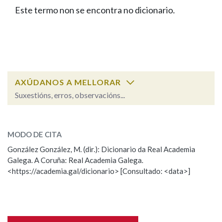
IDENTIDADE CORPORATIVA
Facebook
Twitter
Youtube
Instagram
Bluesky
Este termo non se encontra no dicionario.
BUSCAR NOS LEMAS
FIGURAS HOMENAXEADAS
MARCIAL DEL ADALID
HISTORIA
Comeza por
CASA-MUSEO EMILIA PARDO
BAZÁN
60 ANOS DLG
PRIMAVERA DAS LETRAS
Remata por
PORTAL DAS PALABRAS
AXÚDANOS A MELLORAR
Suxestións, erros, observacións...
Contén
ESCOLLE UNHA OPCIÓN:
MODO DE CITA
Observación
Falta unha voz
González González, M. (dir.): Dicionario da Real Academia
BUSCAR NO CONTIDO
Galega. A Coruña: Real Academia Galega.
Nome
<https://academia.gal/dicionario> [Consultado: <data>]
Nas definicións
Apelidos
Nos exemplos