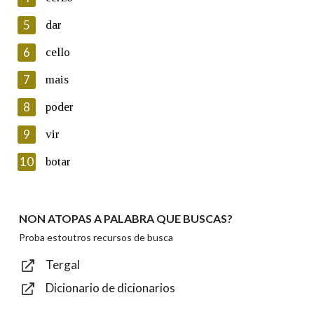
5
Lin e acepto as condicións da política de
dar
privacidade
6
cello
Introduce o código que aparece na imaxe:
7
mais
8
poder
9
vir
Texto de verificación
10
botar
NON ATOPAS A PALABRA QUE BUSCAS?
Enviar
Proba estoutros recursos de busca
Tergal
Dicionario de dicionarios