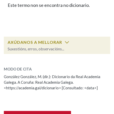
IDENTIDADE CORPORATIVA
Facebook
Twitter
Youtube
Instagram
Bluesky
Este termo non se encontra no dicionario.
BUSCAR NOS LEMAS
FIGURAS HOMENAXEADAS
MARCIAL DEL ADALID
HISTORIA
Comeza por
CASA-MUSEO EMILIA PARDO
BAZÁN
60 ANOS DLG
PRIMAVERA DAS LETRAS
Remata por
PORTAL DAS PALABRAS
AXÚDANOS A MELLORAR
Suxestións, erros, observacións...
Contén
ESCOLLE UNHA OPCIÓN:
MODO DE CITA
Observación
Falta unha voz
González González, M. (dir.): Dicionario da Real Academia
BUSCAR NO CONTIDO
Galega. A Coruña: Real Academia Galega.
Nome
<https://academia.gal/dicionario> [Consultado: <data>]
Nas definicións
Apelidos
Nos exemplos