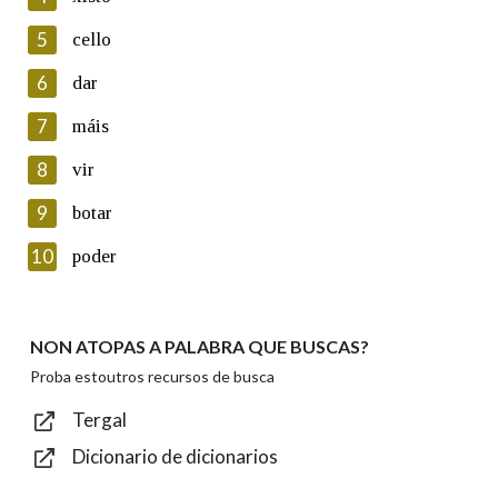
5
Lin e acepto as condicións da política de
cello
privacidade
6
dar
Introduce o código que aparece na imaxe:
7
máis
8
vir
9
botar
Texto de verificación
10
poder
NON ATOPAS A PALABRA QUE BUSCAS?
Enviar
Proba estoutros recursos de busca
Tergal
Dicionario de dicionarios