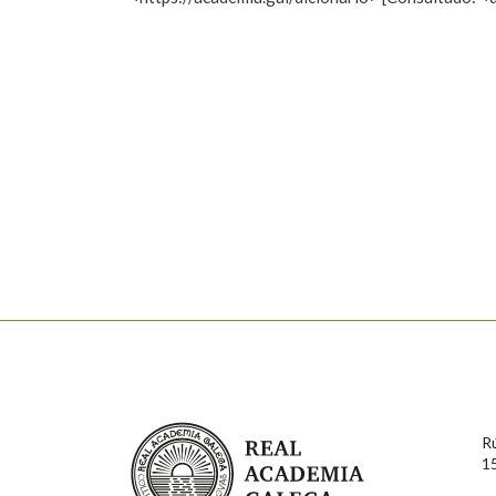
Nome
Apelido
Marcas gramaticais
Enderezo electrónico
Comentario
En cumprimento da normativa vixente en materia de P
aqueles usuarios que faciliten o seu correo electrónico
serán obxecto de tratamento automatizado de carácter 
Real Academia Galega
usuarios poderán exercer o seu dereito de acceso, rect
R
connosco.
1
Lin e acepto as condicións da política de 