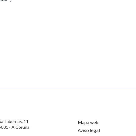
s
Pertence a
AXUDA NA BUSCA
LIMPAR
BUSCA
rotección de Datos de Carácter Persoal, a Real Academia Galega informa a
, así como calquera outra información de carácter persoal, que estes datos
confidencial e incorporados aos seus ficheiros informáticos. Así mesmo, os
ificación, oposición e cancelación dos seus datos poñéndose en contacto
úa Tabernas, 11
Mapa web
5001 - A Coruña
Aviso legal
privacidade