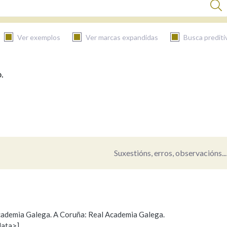
Ver exemplos
Ver marcas expandidas
Busca prediti
.
BUSCAR NO CONTIDO
Nas definicións
Nos exemplos
Suxestións, erros, observacións...
Na fraseoloxía
 Academia Galega. A Coruña: Real Academia Galega.
data>]