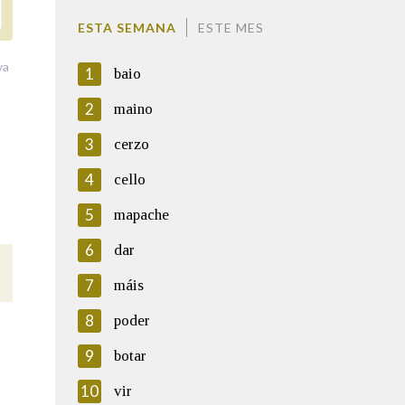
ESTA SEMANA
ESTE MES
va
1
baio
2
maino
3
cerzo
4
cello
5
mapache
6
dar
7
máis
8
poder
9
botar
10
vir