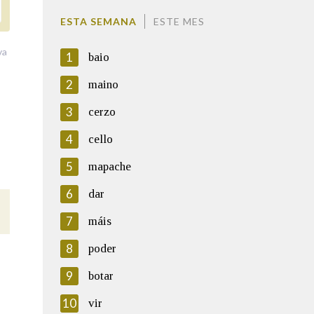
ESTA SEMANA
ESTE MES
va
1
baio
2
maino
3
cerzo
4
cello
5
mapache
6
dar
7
máis
8
poder
9
botar
10
vir