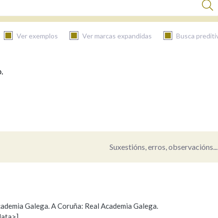
Ver exemplos
Ver marcas expandidas
Busca prediti
.
BUSCAR NO CONTIDO
Nas definicións
Nos exemplos
Suxestións, erros, observacións...
Na fraseoloxía
 Academia Galega. A Coruña: Real Academia Galega.
data>]