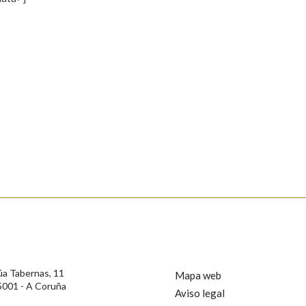
s
Pertence a
AXUDA NA BUSCA
LIMPAR
BUSCA
rotección de Datos de Carácter Persoal, a Real Academia Galega informa a
, así como calquera outra información de carácter persoal, que estes datos
confidencial e incorporados aos seus ficheiros informáticos. Así mesmo, os
ificación, oposición e cancelación dos seus datos poñéndose en contacto
úa Tabernas, 11
Mapa web
5001 - A Coruña
Aviso legal
privacidade