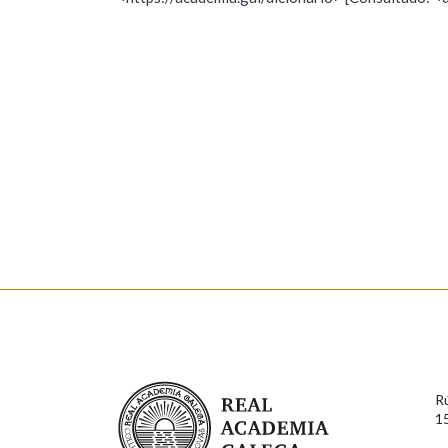
Nome
Apelido
Marcas gramaticais
Enderezo electrónico
Comentario
En cumprimento da normativa vixente en materia de P
aqueles usuarios que faciliten o seu correo electrónico
serán obxecto de tratamento automatizado de carácter 
Real Academia Galega
usuarios poderán exercer o seu dereito de acceso, rect
R
connosco.
1
Lin e acepto as condicións da política de 