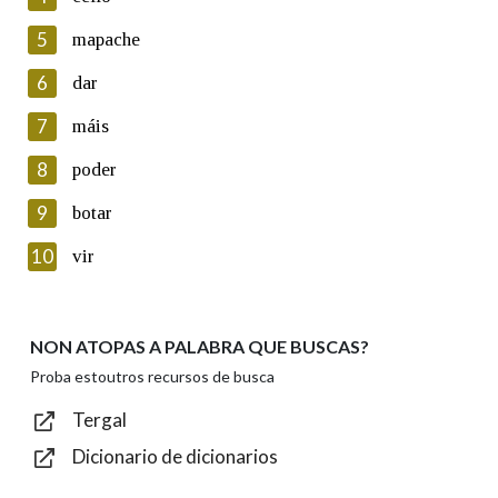
5
Lin e acepto as condicións da política de
mapache
privacidade
6
dar
Introduce o código que aparece na imaxe:
7
máis
8
poder
9
botar
Texto de verificación
10
vir
NON ATOPAS A PALABRA QUE BUSCAS?
Enviar
Proba estoutros recursos de busca
Tergal
Dicionario de dicionarios