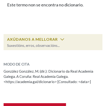
IDENTIDADE CORPORATIVA
Facebook
Twitter
Youtube
Instagram
Bluesky
Este termo non se encontra no dicionario.
BUSCAR NOS LEMAS
FIGURAS HOMENAXEADAS
MARCIAL DEL ADALID
HISTORIA
Comeza por
CASA-MUSEO EMILIA PARDO
BAZÁN
60 ANOS DLG
PRIMAVERA DAS LETRAS
Remata por
PORTAL DAS PALABRAS
AXÚDANOS A MELLORAR
Suxestións, erros, observacións...
Contén
ESCOLLE UNHA OPCIÓN:
MODO DE CITA
Observación
Falta unha voz
González González, M. (dir.): Dicionario da Real Academia
BUSCAR NO CONTIDO
Galega. A Coruña: Real Academia Galega.
Nome
<https://academia.gal/dicionario> [Consultado: <data>]
Nas definicións
Apelidos
Nos exemplos