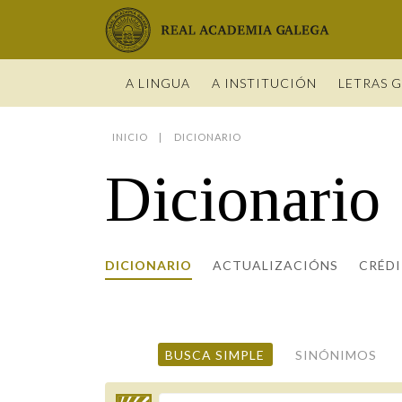
Real Academia Galega
A LINGUA
A INSTITUCIÓN
LETRAS 
INICIO
DICIONARIO
O IDIOMA
PRESENTA
LETRAS GA
NOVAS
DICIONARI
BIOGRAFÍ
Dicionario
DATOS DE
HISTORIA 
VÍDEOS
GUÍA DE 
OBRAS
ESTATUS 
ACADÉMIC
ENTREVIST
GUÍA DE A
NOVAS
LIGAZÓNS
ORGANIZA
FOTOGALE
NOMES GA
ENTREVIST
Real Academia Galega
Pleno da RAG
Begoña Caamaño
Guía de apelidos galegos
DICIONARIO
ACTUALIZACIÓNS
VÍDEOS
CRÉD
RECURSOS
BUSCA SIMPLE
SINÓNIMOS