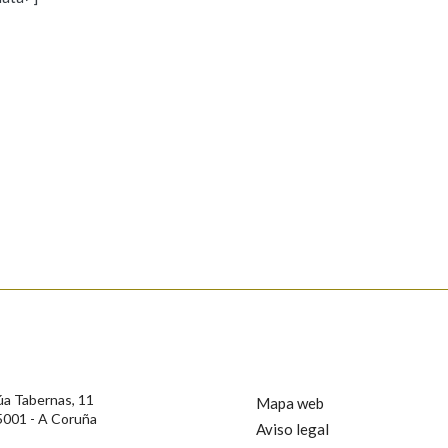
s
Pertence a
AXUDA NA BUSCA
LIMPAR
BUSCA
rotección de Datos de Carácter Persoal, a Real Academia Galega informa a
, así como calquera outra información de carácter persoal, que estes datos
confidencial e incorporados aos seus ficheiros informáticos. Así mesmo, os
ificación, oposición e cancelación dos seus datos poñéndose en contacto
úa Tabernas, 11
Mapa web
5001 - A Coruña
Aviso legal
privacidade