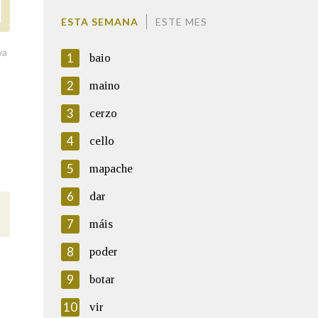
ESTA SEMANA
ESTE MES
va
1
baio
2
maino
3
cerzo
4
cello
5
mapache
6
dar
7
máis
8
poder
9
botar
10
vir