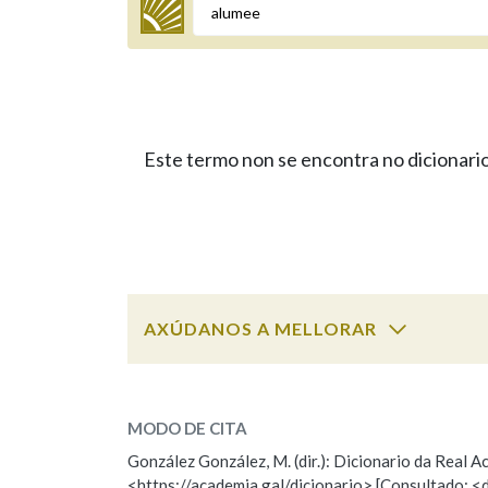
Termo a buscar
Este termo non se encontra no dicionario
BUSCAR NOS LEMAS
Comeza por
Remata por
AXÚDANOS A MELLORAR
ESCOLLE UNHA OPCIÓN:
Contén
MODO DE CITA
Observación
Falta unha voz
González González, M. (dir.): Dicionario da Real
OUTRAS OPCIÓNS DE BUSCA
<https://academia.gal/dicionario> [Consultado: <