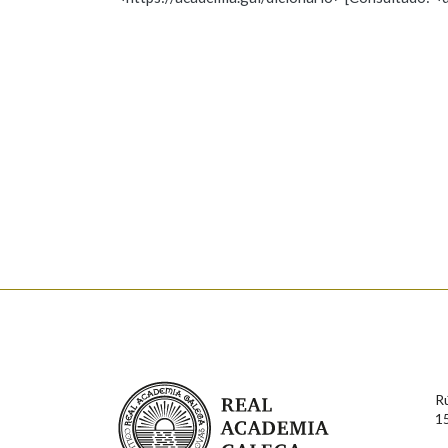
Nome
Apelido
Marcas gramaticais
Enderezo electrónico
Comentario
En cumprimento da normativa vixente en materia de P
aqueles usuarios que faciliten o seu correo electrónico
serán obxecto de tratamento automatizado de carácter 
Real Academia Galega
usuarios poderán exercer o seu dereito de acceso, rect
R
connosco.
1
Lin e acepto as condicións da política de 