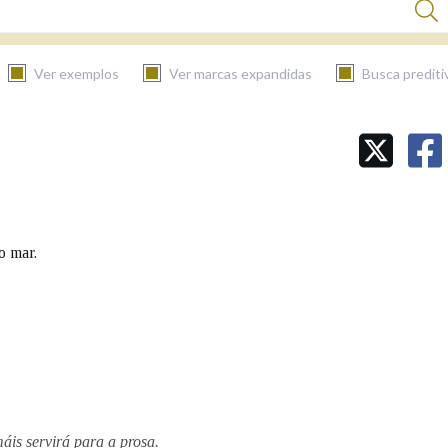
Ver exemplos
Ver marcas expandidas
Busca prediti
BUSCAR NO CONTIDO
Nas definicións
o mar.
Nos exemplos
Na fraseoloxía
máis servirá para a prosa.