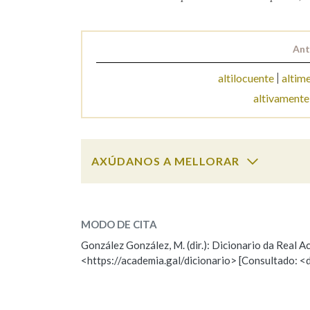
Marcas gramaticais
Ant
altilocuente
altime
altivamente
AXÚDANOS A MELLORAR
altitude
SOBRE A PALABRA:
MODO DE CITA
ESCOLLE UNHA OPCIÓN:
González González, M. (dir.): Dicionario da Real
<https://academia.gal/dicionario> [Consultado: <
Observación
Hai un erro na palabra
Falta unha voz