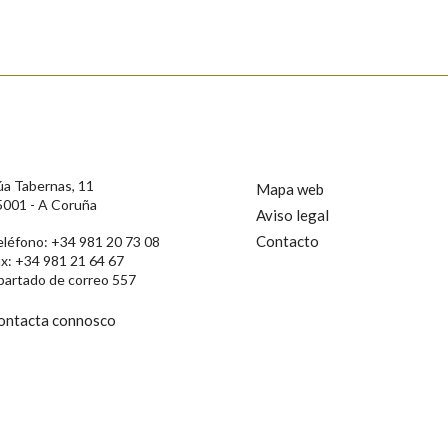
s
úa Tabernas, 11
Mapa web
5001 - A Coruña
Aviso legal
Contacto
eléfono: +34 981 20 73 08
ax: +34 981 21 64 67
partado de correo 557
ontacta connosco
rotección de Datos de Carácter Persoal, a Real Academia Galega informa a
, así como calquera outra información de carácter persoal, que estes datos
confidencial e incorporados aos seus ficheiros informáticos. Así mesmo, os
ificación, oposición e cancelación dos seus datos poñéndose en contacto