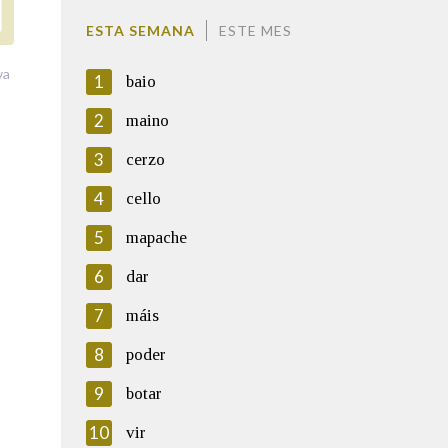
ESTA SEMANA
ESTE MES
va
1
baio
2
maino
3
cerzo
4
cello
5
mapache
6
dar
7
máis
8
poder
9
botar
10
vir