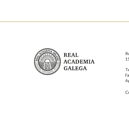
Nome
Apelido
Enderezo electrónico
Real Academia Galega
R
Comentario
1
T
F
A
C
En cumprimento da normativa vixente en materia de P
aqueles usuarios que faciliten o seu correo electrónico
serán obxecto de tratamento automatizado de carácter 
usuarios poderán exercer o seu dereito de acceso, rect
connosco.