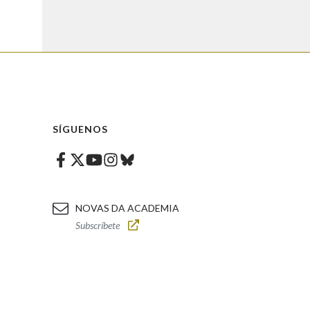
SÍGUENOS
Facebook
Twitter
Instagram
Bluesky
Youtube
NOVAS DA ACADEMIA
Subscríbete