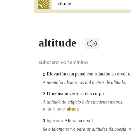
Termo a buscar
altitude
BUSCAR NOS LEMAS
Comeza por
substantivo feminino
Elevación dun punto con relación ao nivel d
1
Remata por
A montaña alcanza os mil metros de altitude.
Dimensión vertical dun corpo.
2
A altitude do edificio é de cincuenta metros.
Contén
altura
SINÓNIMO
Altura ou nivel.
3
figurado
OUTRAS OPCIÓNS DE BUSCA
Se o idioma serve para as altitudes da poesía, 