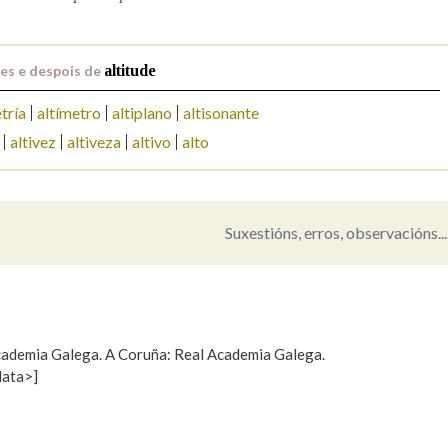
Pertence a
es e despois de
altitude
tría
altímetro
altiplano
altisonante
altivez
altiveza
altivo
alto
AXUDA NA BUSCA
LIMPAR
BUSCA
Suxestións, erros, observacións...
 Academia Galega. A Coruña: Real Academia Galega.
data>]
Propoño mellorar a definición
Actualización