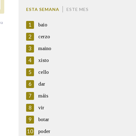
ESTA SEMANA
ESTE MES
va
1
baio
2
cerzo
3
maino
4
xisto
5
cello
6
dar
7
máis
8
vir
9
botar
10
poder