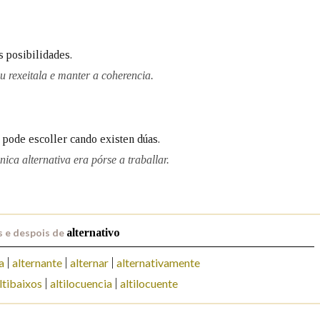
Pertence a
s posibilidades.
ou rexeitala e manter a coherencia.
AXUDA NA BUSCA
LIMPAR
BUSCA
 pode escoller cando existen dúas.
ica alternativa era pórse a traballar.
 e despois de
alternativo
a
alternante
alternar
alternativamente
ltibaixos
altilocuencia
altilocuente