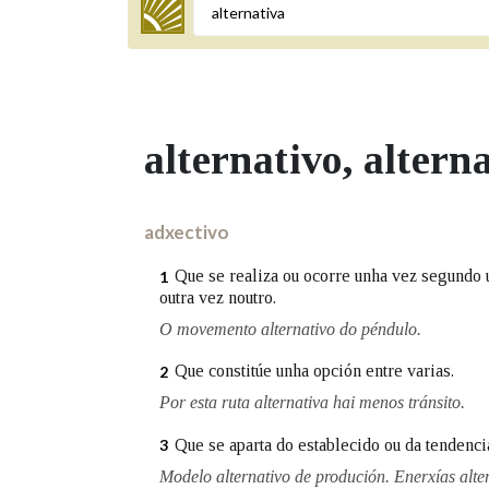
Termo a buscar
alternativo
, altern
BUSCAR NOS LEMAS
Comeza por
adxectivo
Que se realiza ou ocorre unha vez segundo u
1
outra vez noutro.
Remata por
O movemento alternativo do péndulo.
Que constitúe unha opción entre varias.
2
Contén
Por esta ruta alternativa hai menos tránsito.
Que se aparta do establecido ou da tendenci
3
Modelo alternativo de produción. Enerxías alter
OUTRAS OPCIÓNS DE BUSCA