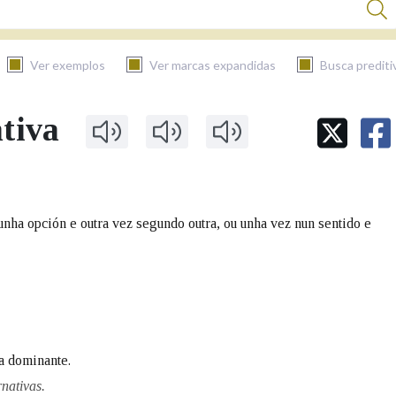
Ver exemplos
Ver marcas expandidas
Busca prediti
ativa
BUSCAR NO CONTIDO
Nas definicións
nha opción e outra vez segundo outra, ou unha vez nun sentido e
Nos exemplos
Na fraseoloxía
a dominante.
nativas.