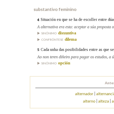
substantivo feminino
Marcas gramaticais
Situación en que se ha de escoller entre dúa
4
A alternativa era esta: aceptar a súa proposta 
disxuntiva
SINÓNIMO
dilema
CONFRÓNTESE
Cada unha das posibilidades entre as que se
5
Ao non teren diñeiro para pagar os estudos, a ún
opción
SINÓNIMO
Antes
alternador
alternanci
alterno
alteza
a