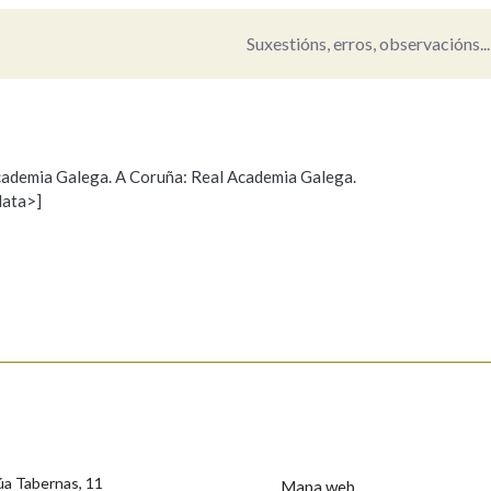
Suxestións, erros, observacións...
 Academia Galega. A Coruña: Real Academia Galega.
data>]
Propoño mellorar a definición
Actualización
s
úa Tabernas, 11
Mapa web