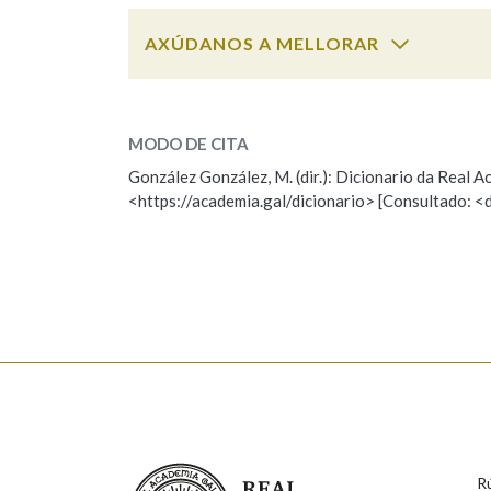
AXÚDANOS A MELLORAR
alternativo
SOBRE A PALABRA:
MODO DE CITA
ESCOLLE UNHA OPCIÓN:
González González, M. (dir.): Dicionario da Real
<https://academia.gal/dicionario> [Consultado: <
Observación
Hai un erro na palabra
Falta unha voz
Nome
Apelido
Enderezo electrónico
Real Academia Galega
R