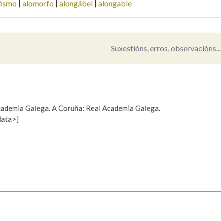
fismo
alomorfo
alongábel
alongable
Pertence a
Suxestións, erros, observacións...
AXUDA NA BUSCA
LIMPAR
BUSCA
 Academia Galega. A Coruña: Real Academia Galega.
data>]
Propoño mellorar a definición
Actualización
s