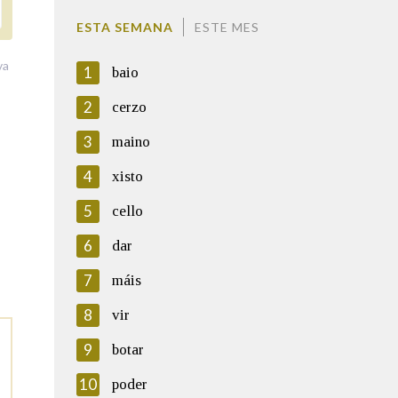
ESTA SEMANA
ESTE MES
va
1
baio
2
cerzo
3
maino
4
xisto
5
cello
6
dar
7
máis
8
vir
9
botar
10
poder