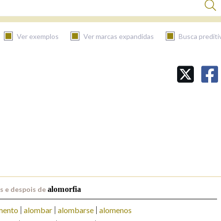
Ver exemplos
Ver marcas expandidas
Busca prediti
BUSCAR NO CONTIDO
Nas definicións
Nos exemplos
Na fraseoloxía
s e despois de
alomorfia
mento
alombar
alombarse
alomenos