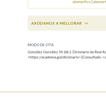
alomórfico
alomor
Marcas gramaticais
AXÚDANOS A MELLORAR
alomorfia
SOBRE A PALABRA:
MODO DE CITA
ESCOLLE UNHA OPCIÓN:
González González, M. (dir.): Dicionario da Real
<https://academia.gal/dicionario> [Consultado: <
Observación
Hai un erro na palabra
Falta unha voz
Nome
Apelido
Enderezo electrónico