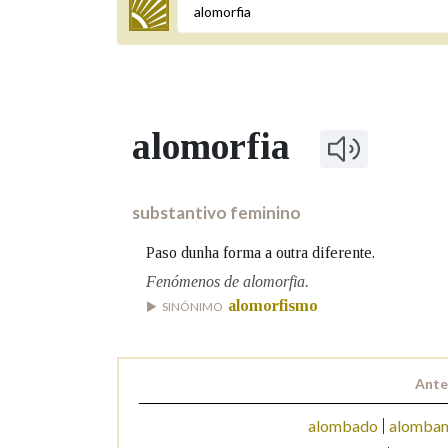
Termo a buscar
alomorfia
BUSCAR NOS LEMAS
Comeza por
substantivo feminino
Paso dunha forma a outra diferente.
Remata por
Fenómenos de alomorfia.
alomorfismo
SINÓNIMO
Contén
Ante
alombado
alomba
OUTRAS OPCIÓNS DE BUSCA