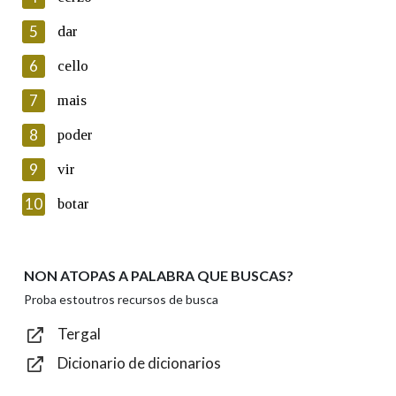
5
Lin e acepto as condicións da política de
dar
privacidade
6
cello
Introduce o código que aparece na imaxe:
7
mais
8
poder
9
vir
Texto de verificación
10
botar
NON ATOPAS A PALABRA QUE BUSCAS?
Enviar
Proba estoutros recursos de busca
Tergal
Dicionario de dicionarios