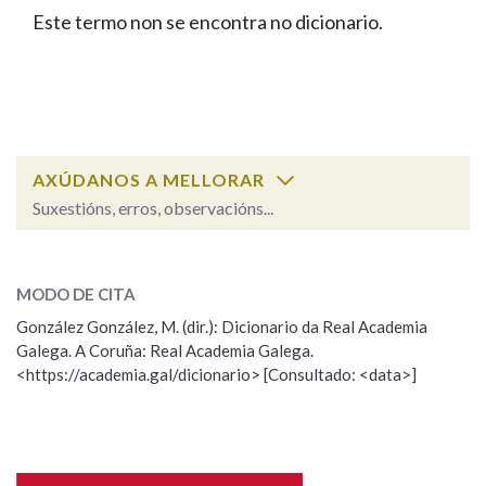
IDENTIDADE CORPORATIVA
Facebook
Twitter
Youtube
Instagram
Bluesky
Este termo non se encontra no dicionario.
BUSCAR NOS LEMAS
FIGURAS HOMENAXEADAS
MARCIAL DEL ADALID
HISTORIA
Comeza por
CASA-MUSEO EMILIA PARDO
BAZÁN
60 ANOS DLG
PRIMAVERA DAS LETRAS
Remata por
PORTAL DAS PALABRAS
AXÚDANOS A MELLORAR
Suxestións, erros, observacións...
Contén
ESCOLLE UNHA OPCIÓN:
MODO DE CITA
Observación
Falta unha voz
González González, M. (dir.): Dicionario da Real Academia
BUSCAR NO CONTIDO
Galega. A Coruña: Real Academia Galega.
Nome
<https://academia.gal/dicionario> [Consultado: <data>]
Nas definicións
Apelidos
Nos exemplos