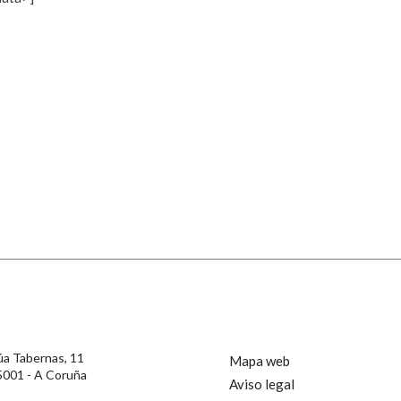
s
Pertence a
AXUDA NA BUSCA
LIMPAR
BUSCA
rotección de Datos de Carácter Persoal, a Real Academia Galega informa a
, así como calquera outra información de carácter persoal, que estes datos
confidencial e incorporados aos seus ficheiros informáticos. Así mesmo, os
ificación, oposición e cancelación dos seus datos poñéndose en contacto
úa Tabernas, 11
Mapa web
5001 - A Coruña
Aviso legal
privacidade