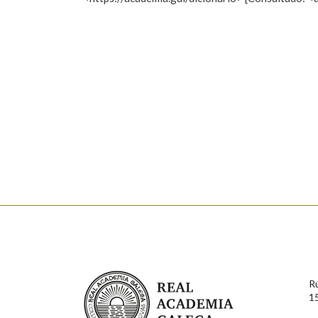
Nome
Apelido
Marcas gramaticais
Enderezo electrónico
Comentario
En cumprimento da normativa vixente en materia de P
aqueles usuarios que faciliten o seu correo electrónico
serán obxecto de tratamento automatizado de carácter 
Real Academia Galega
usuarios poderán exercer o seu dereito de acceso, rect
R
connosco.
1
Lin e acepto as condicións da política de 