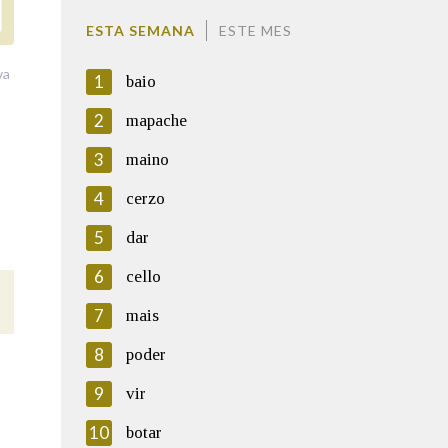
ESTA SEMANA
ESTE MES
va
1
baio
2
mapache
3
maino
4
cerzo
5
dar
6
cello
7
mais
8
poder
9
vir
10
botar