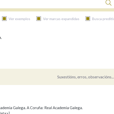
Ver exemplos
Ver marcas expandidas
Busca prediti
.
BUSCAR NO CONTIDO
Nas definicións
Nos exemplos
Suxestións, erros, observacións...
Na fraseoloxía
 Academia Galega. A Coruña: Real Academia Galega.
data>]