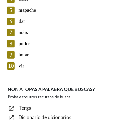
5
Lin e acepto as condicións da política de
mapache
privacidade
6
dar
Introduce o código que aparece na imaxe:
7
máis
8
poder
9
botar
Texto de verificación
10
vir
NON ATOPAS A PALABRA QUE BUSCAS?
Enviar
Proba estoutros recursos de busca
Tergal
Dicionario de dicionarios