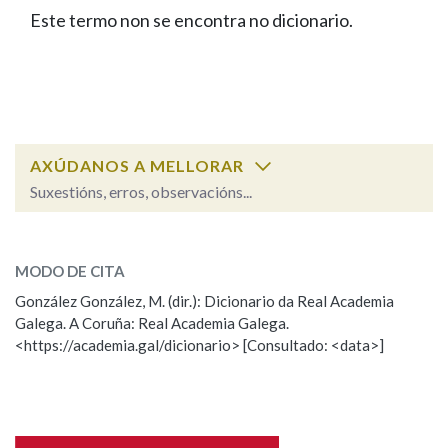
IDENTIDADE CORPORATIVA
Facebook
Twitter
Youtube
Instagram
Bluesky
Este termo non se encontra no dicionario.
BUSCAR NOS LEMAS
FIGURAS HOMENAXEADAS
MARCIAL DEL ADALID
HISTORIA
Comeza por
CASA-MUSEO EMILIA PARDO
BAZÁN
60 ANOS DLG
PRIMAVERA DAS LETRAS
Remata por
PORTAL DAS PALABRAS
AXÚDANOS A MELLORAR
Suxestións, erros, observacións...
Contén
ESCOLLE UNHA OPCIÓN:
MODO DE CITA
Observación
Falta unha voz
González González, M. (dir.): Dicionario da Real Academia
BUSCAR NO CONTIDO
Galega. A Coruña: Real Academia Galega.
Nome
<https://academia.gal/dicionario> [Consultado: <data>]
Nas definicións
Apelidos
Nos exemplos