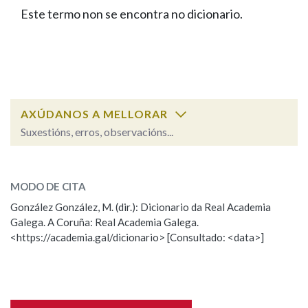
IDENTIDADE CORPORATIVA
Facebook
Twitter
Youtube
Instagram
Bluesky
Este termo non se encontra no dicionario.
BUSCAR NOS LEMAS
FIGURAS HOMENAXEADAS
MARCIAL DEL ADALID
HISTORIA
Comeza por
CASA-MUSEO EMILIA PARDO
BAZÁN
60 ANOS DLG
PRIMAVERA DAS LETRAS
Remata por
PORTAL DAS PALABRAS
AXÚDANOS A MELLORAR
Suxestións, erros, observacións...
Contén
ESCOLLE UNHA OPCIÓN:
MODO DE CITA
Observación
Falta unha voz
González González, M. (dir.): Dicionario da Real Academia
BUSCAR NO CONTIDO
Galega. A Coruña: Real Academia Galega.
Nome
<https://academia.gal/dicionario> [Consultado: <data>]
Nas definicións
Apelidos
Nos exemplos