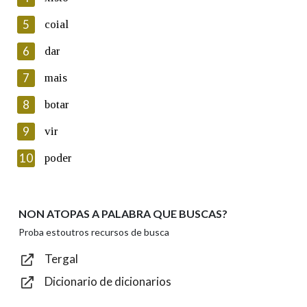
5
Lin e acepto as condicións da política de
coial
privacidade
6
dar
Introduce o código que aparece na imaxe:
7
mais
8
botar
9
vir
Texto de verificación
10
poder
NON ATOPAS A PALABRA QUE BUSCAS?
Enviar
Proba estoutros recursos de busca
Tergal
Dicionario de dicionarios