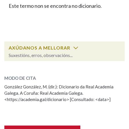
IDENTIDADE CORPORATIVA
Facebook
Twitter
Youtube
Instagram
Bluesky
Este termo non se encontra no dicionario.
BUSCAR NOS LEMAS
FIGURAS HOMENAXEADAS
MARCIAL DEL ADALID
HISTORIA
Comeza por
CASA-MUSEO EMILIA PARDO
BAZÁN
60 ANOS DLG
PRIMAVERA DAS LETRAS
Remata por
PORTAL DAS PALABRAS
AXÚDANOS A MELLORAR
Suxestións, erros, observacións...
Contén
ESCOLLE UNHA OPCIÓN:
MODO DE CITA
Observación
Falta unha voz
González González, M. (dir.): Dicionario da Real Academia
BUSCAR NO CONTIDO
Galega. A Coruña: Real Academia Galega.
Nome
<https://academia.gal/dicionario> [Consultado: <data>]
Nas definicións
Apelidos
Nos exemplos