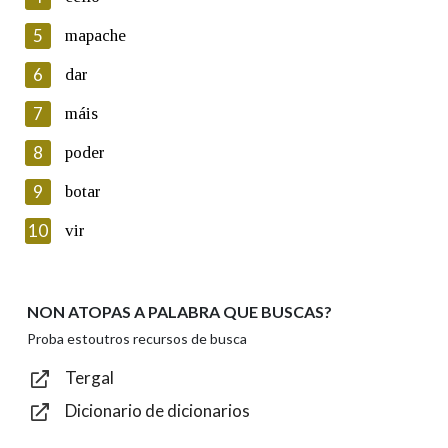
5
Lin e acepto as condicións da política de
mapache
privacidade
6
dar
Introduce o código que aparece na imaxe:
7
máis
8
poder
9
botar
Texto de verificación
10
vir
NON ATOPAS A PALABRA QUE BUSCAS?
Enviar
Proba estoutros recursos de busca
Tergal
Dicionario de dicionarios