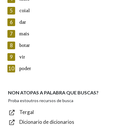
5
Lin e acepto as condicións da política de
coial
privacidade
6
dar
Introduce o código que aparece na imaxe:
7
mais
8
botar
9
vir
Texto de verificación
10
poder
NON ATOPAS A PALABRA QUE BUSCAS?
Enviar
Proba estoutros recursos de busca
Tergal
Dicionario de dicionarios