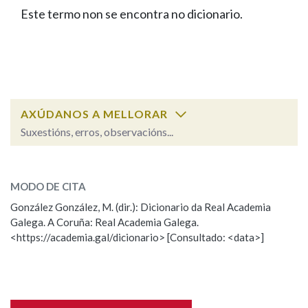
IDENTIDADE CORPORATIVA
Facebook
Twitter
Youtube
Instagram
Bluesky
Este termo non se encontra no dicionario.
BUSCAR NOS LEMAS
FIGURAS HOMENAXEADAS
MARCIAL DEL ADALID
HISTORIA
Comeza por
CASA-MUSEO EMILIA PARDO
BAZÁN
60 ANOS DLG
PRIMAVERA DAS LETRAS
Remata por
PORTAL DAS PALABRAS
AXÚDANOS A MELLORAR
Suxestións, erros, observacións...
Contén
ESCOLLE UNHA OPCIÓN:
MODO DE CITA
Observación
Falta unha voz
González González, M. (dir.): Dicionario da Real Academia
BUSCAR NO CONTIDO
Galega. A Coruña: Real Academia Galega.
Nome
<https://academia.gal/dicionario> [Consultado: <data>]
Nas definicións
Apelidos
Nos exemplos