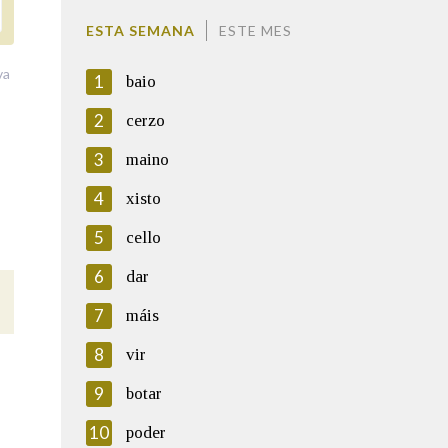
ESTA SEMANA
ESTE MES
va
1
baio
2
cerzo
3
maino
4
xisto
5
cello
6
dar
7
máis
8
vir
9
botar
10
poder