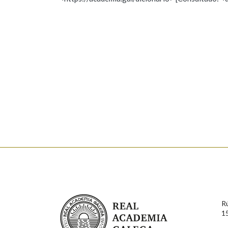
Nome
Apelido
Marcas gramaticais
Enderezo electrónico
Comentario
En cumprimento da normativa vixente en materia de P
aqueles usuarios que faciliten o seu correo electrónico
serán obxecto de tratamento automatizado de carácter 
Real Academia Galega
usuarios poderán exercer o seu dereito de acceso, rect
R
connosco.
1
Lin e acepto as condicións da política de 