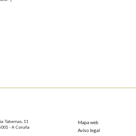
s
Pertence a
AXUDA NA BUSCA
LIMPAR
BUSCA
rotección de Datos de Carácter Persoal, a Real Academia Galega informa a
, así como calquera outra información de carácter persoal, que estes datos
confidencial e incorporados aos seus ficheiros informáticos. Así mesmo, os
ificación, oposición e cancelación dos seus datos poñéndose en contacto
úa Tabernas, 11
Mapa web
5001 - A Coruña
Aviso legal
privacidade