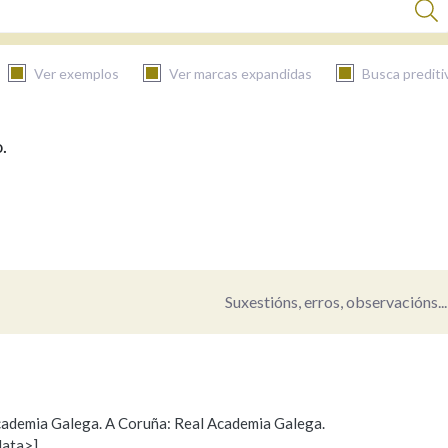
Ver exemplos
Ver marcas expandidas
Busca prediti
.
BUSCAR NO CONTIDO
Nas definicións
Nos exemplos
Suxestións, erros, observacións...
Na fraseoloxía
 Academia Galega. A Coruña: Real Academia Galega.
data>]