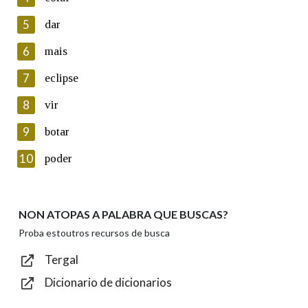
5
Lin e acepto as condicións da política de
dar
privacidade
6
mais
Introduce o código que aparece na imaxe:
7
eclipse
8
vir
9
botar
Texto de verificación
10
poder
NON ATOPAS A PALABRA QUE BUSCAS?
Enviar
Proba estoutros recursos de busca
Tergal
Dicionario de dicionarios