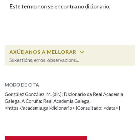
IDENTIDADE CORPORATIVA
Facebook
Twitter
Youtube
Instagram
Bluesky
Este termo non se encontra no dicionario.
BUSCAR NOS LEMAS
FIGURAS HOMENAXEADAS
MARCIAL DEL ADALID
HISTORIA
Comeza por
CASA-MUSEO EMILIA PARDO
BAZÁN
60 ANOS DLG
PRIMAVERA DAS LETRAS
Remata por
PORTAL DAS PALABRAS
AXÚDANOS A MELLORAR
Suxestións, erros, observacións...
Contén
ESCOLLE UNHA OPCIÓN:
MODO DE CITA
Observación
Falta unha voz
González González, M. (dir.): Dicionario da Real Academia
BUSCAR NO CONTIDO
Galega. A Coruña: Real Academia Galega.
Nome
<https://academia.gal/dicionario> [Consultado: <data>]
Nas definicións
Apelidos
Nos exemplos