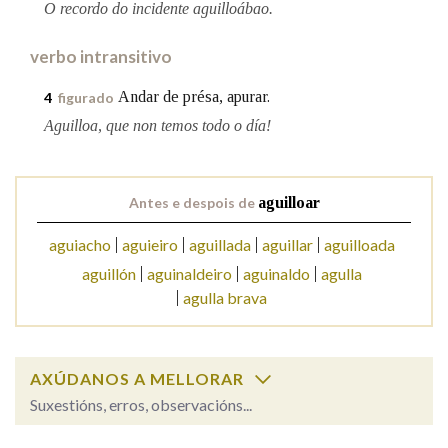
O recordo do incidente aguilloábao.
verbo intransitivo
Na fraseoloxía
Andar de présa, apurar.
4
figurado
Aguilloa, que non temos todo o día!
OUTRAS OPCIÓNS DE BUSCA
Marcas gramaticais
Antes e despois de
aguilloar
aguiacho
aguieiro
aguillada
aguillar
aguilloada
Pertence a
aguillón
aguinaldeiro
aguinaldo
agulla
agulla brava
LIMPAR
BUSCA
AXÚDANOS A MELLORAR
Suxestións, erros, observacións...
aguilloar