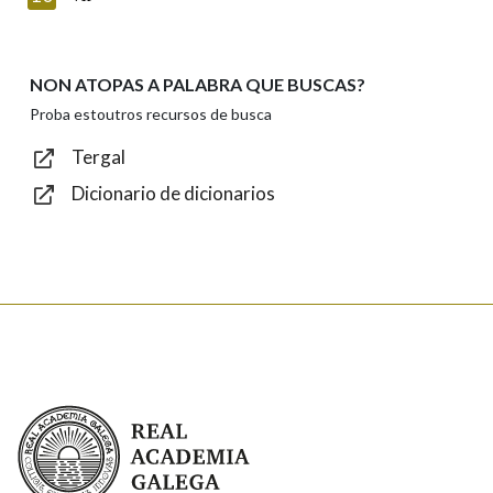
NON ATOPAS A PALABRA QUE BUSCAS?
Texto de verificación
Proba estoutros recursos de busca
Tergal
Dicionario de dicionarios
Enviar
Real Academia Galega