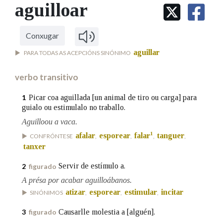
IDENTIDADE CORPORATIVA
aguilloar
Facebook
Twitter
Youtube
Instagram
Bluesky
BUSCAR NOS LEMAS
FIGURAS HOMENAXEADAS
MARCIAL DEL ADALID
HISTORIA
Comeza por
CASA-MUSEO EMILIA PARDO
Conxugar
BAZÁN
60 ANOS DLG
aguillar
PARA TODAS AS ACEPCIÓNS SINÓNIMO
PRIMAVERA DAS LETRAS
Remata por
PORTAL DAS PALABRAS
verbo transitivo
Picar coa aguillada [un animal de tiro ou carga] para
1
guialo ou estimulalo no traballo.
Contén
Aguilloou a vaca.
1
afalar
esporear
falar
tanguer
CONFRÓNTESE
,
,
,
,
tanxer
BUSCAR NO CONTIDO
Servir de estímulo a.
2
figurado
Nas definicións
A présa por acabar aguilloábanos.
atizar
esporear
estimular
incitar
SINÓNIMOS
,
,
,
Nos exemplos
Causarlle molestia a [alguén].
3
figurado