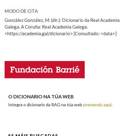
SOBRE A PALABRA:
MODO DE CITA
ESCOLLE UNHA OPCIÓN:
González González, M. (dir.): Dicionario da Real Academia
Galega. A Coruña: Real Academia Galega.
Observación
Hai un erro na palabra
<https://academia.gal/dicionario> [Consultado: <data>]
Propoño mellorar a definición
Actualización
Falta unha voz
Nome
Apelidos
O DICIONARIO NA TÚA WEB
Integra o dicionario da RAG na túa web
premendo aquí
.
Enderezo electrónico
AS MÁIS BUSCADAS