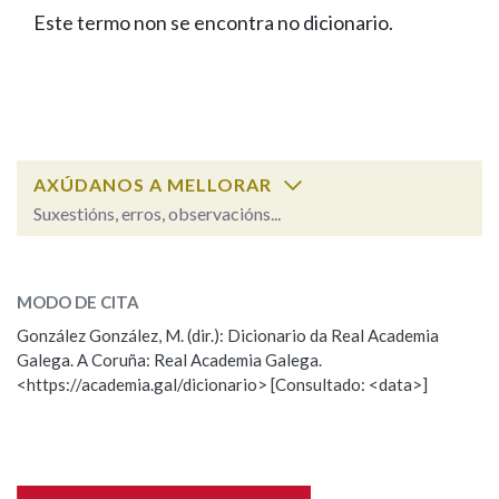
IDENTIDADE CORPORATIVA
Facebook
Twitter
Youtube
Instagram
Bluesky
Este termo non se encontra no dicionario.
BUSCAR NOS LEMAS
FIGURAS HOMENAXEADAS
MARCIAL DEL ADALID
HISTORIA
Comeza por
CASA-MUSEO EMILIA PARDO
BAZÁN
60 ANOS DLG
PRIMAVERA DAS LETRAS
Remata por
PORTAL DAS PALABRAS
AXÚDANOS A MELLORAR
Suxestións, erros, observacións...
Contén
ESCOLLE UNHA OPCIÓN:
MODO DE CITA
Observación
Falta unha voz
González González, M. (dir.): Dicionario da Real Academia
BUSCAR NO CONTIDO
Galega. A Coruña: Real Academia Galega.
Nome
<https://academia.gal/dicionario> [Consultado: <data>]
Nas definicións
Apelidos
Nos exemplos