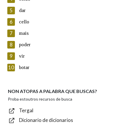
5
Lin e acepto as condicións da política de
dar
privacidade
6
cello
Introduce o código que aparece na imaxe:
7
mais
8
poder
9
vir
Texto de verificación
10
botar
NON ATOPAS A PALABRA QUE BUSCAS?
Enviar
Proba estoutros recursos de busca
Tergal
Dicionario de dicionarios