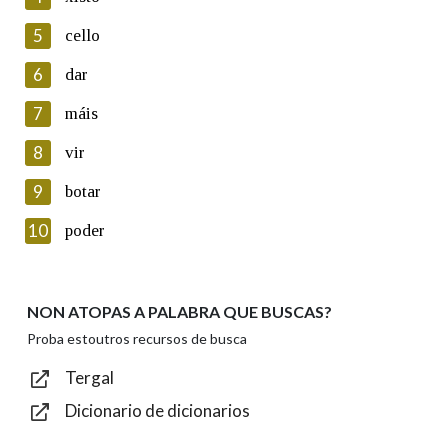
5
Lin e acepto as condicións da política de
cello
privacidade
6
dar
Introduce o código que aparece na imaxe:
7
máis
8
vir
9
botar
Texto de verificación
10
poder
NON ATOPAS A PALABRA QUE BUSCAS?
Enviar
Proba estoutros recursos de busca
Tergal
Dicionario de dicionarios