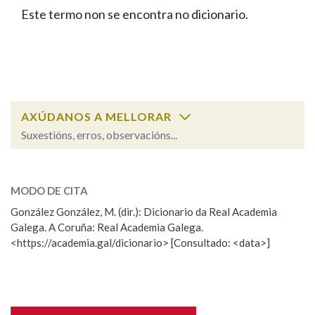
IDENTIDADE CORPORATIVA
Facebook
Twitter
Youtube
Instagram
Bluesky
Este termo non se encontra no dicionario.
BUSCAR NOS LEMAS
FIGURAS HOMENAXEADAS
MARCIAL DEL ADALID
HISTORIA
Comeza por
CASA-MUSEO EMILIA PARDO
BAZÁN
60 ANOS DLG
PRIMAVERA DAS LETRAS
Remata por
PORTAL DAS PALABRAS
AXÚDANOS A MELLORAR
Suxestións, erros, observacións...
Contén
ESCOLLE UNHA OPCIÓN:
MODO DE CITA
Observación
Falta unha voz
González González, M. (dir.): Dicionario da Real Academia
BUSCAR NO CONTIDO
Galega. A Coruña: Real Academia Galega.
Nome
<https://academia.gal/dicionario> [Consultado: <data>]
Nas definicións
Apelidos
Nos exemplos