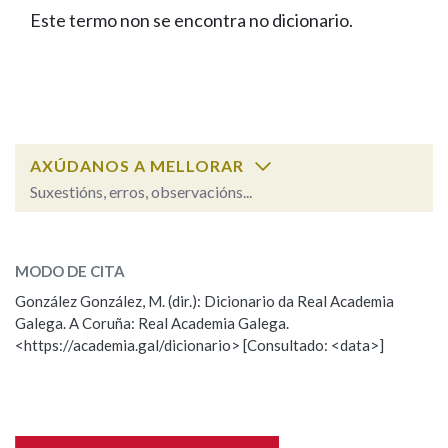
IDENTIDADE CORPORATIVA
Facebook
Twitter
Youtube
Instagram
Bluesky
Este termo non se encontra no dicionario.
BUSCAR NOS LEMAS
FIGURAS HOMENAXEADAS
MARCIAL DEL ADALID
HISTORIA
Comeza por
CASA-MUSEO EMILIA PARDO
BAZÁN
60 ANOS DLG
PRIMAVERA DAS LETRAS
Remata por
PORTAL DAS PALABRAS
AXÚDANOS A MELLORAR
Suxestións, erros, observacións...
Contén
ESCOLLE UNHA OPCIÓN:
MODO DE CITA
Observación
Falta unha voz
González González, M. (dir.): Dicionario da Real Academia
BUSCAR NO CONTIDO
Galega. A Coruña: Real Academia Galega.
Nome
<https://academia.gal/dicionario> [Consultado: <data>]
Nas definicións
Apelidos
Nos exemplos