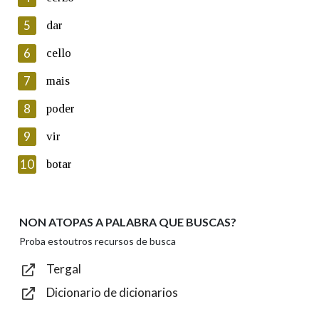
5
Lin e acepto as condicións da política de
dar
privacidade
6
cello
Introduce o código que aparece na imaxe:
7
mais
8
poder
9
vir
Texto de verificación
10
botar
NON ATOPAS A PALABRA QUE BUSCAS?
Enviar
Proba estoutros recursos de busca
Tergal
Dicionario de dicionarios