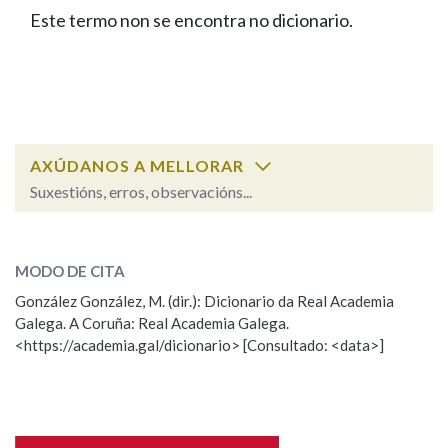
IDENTIDADE CORPORATIVA
Facebook
Twitter
Youtube
Instagram
Bluesky
Este termo non se encontra no dicionario.
BUSCAR NOS LEMAS
FIGURAS HOMENAXEADAS
MARCIAL DEL ADALID
HISTORIA
Comeza por
CASA-MUSEO EMILIA PARDO
BAZÁN
60 ANOS DLG
PRIMAVERA DAS LETRAS
Remata por
PORTAL DAS PALABRAS
AXÚDANOS A MELLORAR
Suxestións, erros, observacións...
Contén
ESCOLLE UNHA OPCIÓN:
MODO DE CITA
Observación
Falta unha voz
González González, M. (dir.): Dicionario da Real Academia
BUSCAR NO CONTIDO
Galega. A Coruña: Real Academia Galega.
Nome
<https://academia.gal/dicionario> [Consultado: <data>]
Nas definicións
Apelidos
Nos exemplos