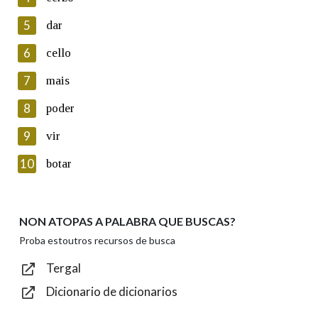
5
Lin e acepto as condicións da política de
dar
privacidade
6
cello
Introduce o código que aparece na imaxe:
7
mais
8
poder
9
vir
Texto de verificación
10
botar
NON ATOPAS A PALABRA QUE BUSCAS?
Enviar
Proba estoutros recursos de busca
Tergal
Dicionario de dicionarios