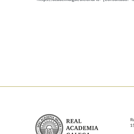
Nome
Apelido
Marcas gramaticais
Enderezo electrónico
Comentario
En cumprimento da normativa vixente en materia de P
aqueles usuarios que faciliten o seu correo electrónico
serán obxecto de tratamento automatizado de carácter 
Real Academia Galega
usuarios poderán exercer o seu dereito de acceso, rect
R
connosco.
1
Lin e acepto as condicións da política de 