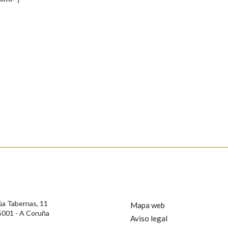
s
Pertence a
AXUDA NA BUSCA
LIMPAR
BUSCA
rotección de Datos de Carácter Persoal, a Real Academia Galega informa a
, así como calquera outra información de carácter persoal, que estes datos
confidencial e incorporados aos seus ficheiros informáticos. Así mesmo, os
ificación, oposición e cancelación dos seus datos poñéndose en contacto
úa Tabernas, 11
Mapa web
5001 - A Coruña
Aviso legal
privacidade