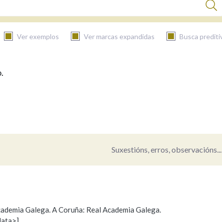
Ver exemplos
Ver marcas expandidas
Busca prediti
.
BUSCAR NO CONTIDO
Nas definicións
Nos exemplos
Suxestións, erros, observacións...
Na fraseoloxía
 Academia Galega. A Coruña: Real Academia Galega.
data>]