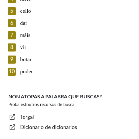
cello
5
Lin e acepto as condicións da política de
privacidade
dar
6
Introduce o código que aparece na imaxe:
máis
7
vir
8
botar
9
Texto de verificación
poder
10
NON ATOPAS A PALABRA QUE BUSCAS?
Proba estoutros recursos de busca
Enviar
Tergal
Dicionario de dicionarios