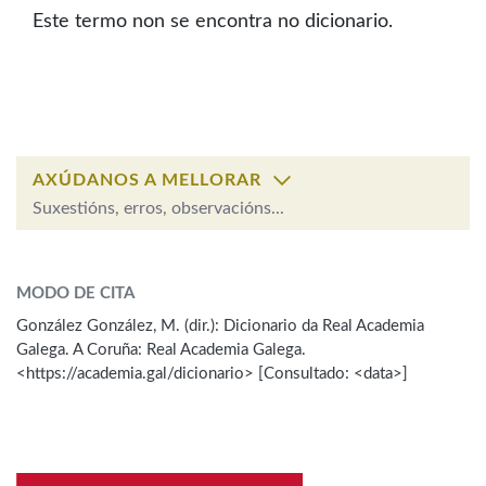
IDENTIDADE CORPORATIVA
Facebook
Twitter
Youtube
Instagram
Bluesky
Este termo non se encontra no dicionario.
BUSCAR NOS LEMAS
FIGURAS HOMENAXEADAS
MARCIAL DEL ADALID
HISTORIA
Comeza por
CASA-MUSEO EMILIA PARDO
BAZÁN
60 ANOS DLG
PRIMAVERA DAS LETRAS
Remata por
PORTAL DAS PALABRAS
AXÚDANOS A MELLORAR
Suxestións, erros, observacións...
Contén
ESCOLLE UNHA OPCIÓN:
MODO DE CITA
Observación
Falta unha voz
González González, M. (dir.): Dicionario da Real Academia
BUSCAR NO CONTIDO
Galega. A Coruña: Real Academia Galega.
Nome
<https://academia.gal/dicionario> [Consultado: <data>]
Nas definicións
Apelidos
Nos exemplos