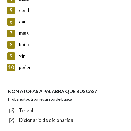
5
Lin e acepto as condicións da política de
coial
privacidade
6
dar
Introduce o código que aparece na imaxe:
7
mais
8
botar
9
vir
Texto de verificación
10
poder
NON ATOPAS A PALABRA QUE BUSCAS?
Enviar
Proba estoutros recursos de busca
Tergal
Dicionario de dicionarios