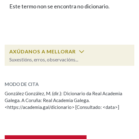
IDENTIDADE CORPORATIVA
Facebook
Twitter
Youtube
Instagram
Bluesky
Este termo non se encontra no dicionario.
BUSCAR NOS LEMAS
FIGURAS HOMENAXEADAS
MARCIAL DEL ADALID
HISTORIA
Comeza por
CASA-MUSEO EMILIA PARDO
BAZÁN
60 ANOS DLG
PRIMAVERA DAS LETRAS
Remata por
PORTAL DAS PALABRAS
AXÚDANOS A MELLORAR
Suxestións, erros, observacións...
Contén
ESCOLLE UNHA OPCIÓN:
MODO DE CITA
Observación
Falta unha voz
González González, M. (dir.): Dicionario da Real Academia
BUSCAR NO CONTIDO
Galega. A Coruña: Real Academia Galega.
Nome
<https://academia.gal/dicionario> [Consultado: <data>]
Nas definicións
Apelidos
Nos exemplos